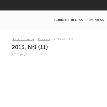
CURRENT RELEASE
IN PRESS
Home страница
→
Releases
→
2013, №1 (11)
2013, №1 (11)
2013, pages