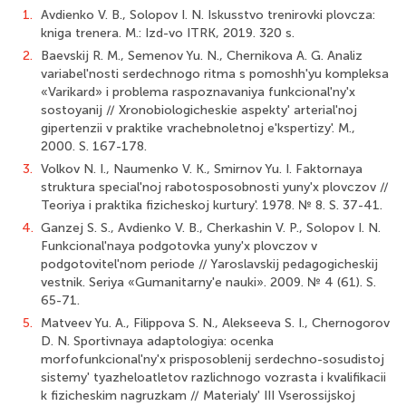
1.
Avdienko V. B., Solopov I. N. Iskusstvo trenirovki plovcza:
kniga trenera. M.: Izd-vo ITRK, 2019. 320 s.
2.
Baevskij R. M., Semenov Yu. N., Chernikova A. G. Analiz
variabel'nosti serdechnogo ritma s pomoshh'yu kompleksa
«Varikard» i problema raspoznavaniya funkcional'ny'x
sostoyanij // Xronobiologicheskie aspekty' arterial'noj
gipertenzii v praktike vrachebnoletnoj e'kspertizy'. M.,
2000. S. 167-178.
3.
Volkov N. I., Naumenko V. K., Smirnov Yu. I. Faktornaya
struktura special'noj rabotosposobnosti yuny'x plovczov //
Teoriya i praktika fizicheskoj kurtury'. 1978. № 8. S. 37-41.
4.
Ganzej S. S., Avdienko V. B., Cherkashin V. P., Solopov I. N.
Funkcional'naya podgotovka yuny'x plovczov v
podgotovitel'nom periode // Yaroslavskij pedagogicheskij
vestnik. Seriya «Gumanitarny'e nauki». 2009. № 4 (61). S.
65-71.
5.
Matveev Yu. A., Filippova S. N., Alekseeva S. I., Chernogorov
D. N. Sportivnaya adaptologiya: ocenka
morfofunkcional'ny'x prisposoblenij serdechno-sosudistoj
sistemy' tyazheloatletov razlichnogo vozrasta i kvalifikacii
k fizicheskim nagruzkam // Materialy' III Vserossijskoj