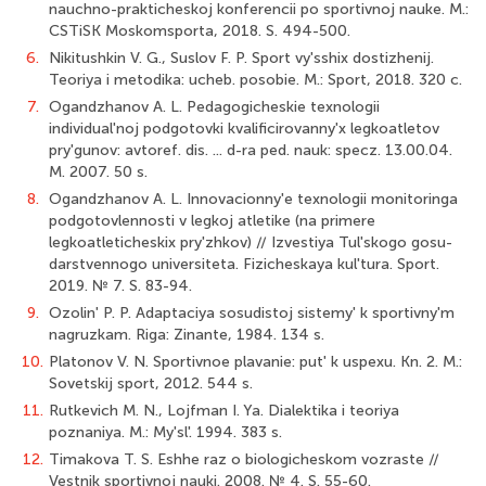
nauchno-prakticheskoj konferencii po sportivnoj nauke. M.:
CSTiSK Moskomsporta, 2018. S. 494-500.
6.
Nikitushkin V. G., Suslov F. P. Sport vy'sshix dostizhenij.
Teoriya i metodika: ucheb. posobie. M.: Sport, 2018. 320 c.
7.
Ogandzhanov A. L. Pedagogicheskie texnologii
individual'noj podgotovki kvalificirovanny'x legkoatletov
pry'gunov: avtoref. dis. ... d-ra ped. nauk: specz. 13.00.04.
M. 2007. 50 s.
8.
Ogandzhanov A. L. Innovacionny'e texnologii monitoringa
podgotovlennosti v legkoj atletike (na primere
legkoatleticheskix pry'zhkov) // Izvestiya Tul'skogo gosu-
darstvennogo universiteta. Fizicheskaya kul'tura. Sport.
2019. № 7. S. 83-94.
9.
Ozolin' P. P. Adaptaciya sosudistoj sistemy' k sportivny'm
nagruzkam. Riga: Zinante, 1984. 134 s.
10.
Platonov V. N. Sportivnoe plavanie: put' k uspexu. Kn. 2. M.:
Sovetskij sport, 2012. 544 s.
11.
Rutkevich M. N., Lojfman I. Ya. Dialektika i teoriya
poznaniya. M.: My'sl'. 1994. 383 s.
12.
Timakova T. S. Eshhe raz o biologicheskom vozraste //
Vestnik sportivnoj nauki. 2008. № 4. S. 55-60.