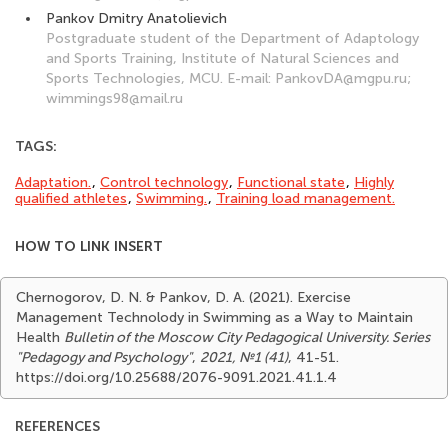
Pankov Dmitry Anatolievich
Postgraduate student of the Department of Adaptology
and Sports Training, Institute of Natural Sciences and
Sports Technologies, MCU. E-mail: PankovDA@mgpu.ru;
wimmings98@mail.ru
TAGS:
Adaptation.
,
Control technology
,
Functional state
,
Highly
qualified athletes
,
Swimming.
,
Training load management.
HOW TO LINK INSERT
Chernogorov, D. N. & Pankov, D. A. (2021). Exercise
Management Technolody in Swimming as a Way to Maintain
Health
Bulletin of the Moscow City Pedagogical University. Series
"Pedagogy and Psychology"
,
2021, №1 (41)
, 41-51.
https://doi.org/10.25688/2076-9091.2021.41.1.4
REFERENCES