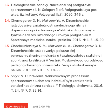
13.
Fiziologicheskie osnovy' funkcional'noj podgotovki
sportsmenov / I. N. Solopov [i dr.]; Volgogradskaya gos.
akad. fiz. kul'tury'. Volgograd: [b.i.], 2010. 346 s.
14.
Chernogorov D. N., Matveev Yu. A. Dinamicheskie
issledovaniya variabel'nosti serdechnogo ritma i
dispersionnogo kartirovaniya e'lektrokardiogrammy' u
tyazheloatletov razlichnogo urovnya podgotovki //
Sportivnaya medicina: nauka i praktika. 2016. № 1. S. 15-20.
15.
Chechel'niczkaya S. M., Matveev Yu. A., Chernogorov D. N.
Dinamicheskie issledovaniya pokazatelej
perenapryazheniya miokarda u tyazheloatletov razlichnoj
spor-tivnoj kvalifikacii // Vestnik Moskovskogo gorodskogo
pedagogicheskogo universiteta. Seriya «Estestvenny'e
nauki». 2015. № 3 (19). S. 14-22.
16.
Shly'k N. I. Upravlenie trenirovochny'm processom
sportsmenov s uchetom individual'ny'x xarakteristik
variabel'nosti ritma serdcza // Fiziologiya cheloveka. 2016.
T. 24. № 7. S. 81-91.
Download file
.pdf 2.09 Mb