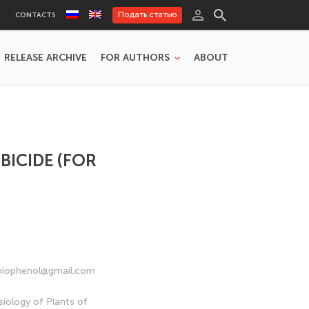
Подать статью
CONTACTS
RELEASE ARCHIVE
FOR AUTHORS
ABOUT
BICIDE (FOR
: biophenol@gmail.com
siology of Plants of