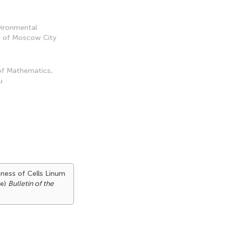
vironmental
s of Moscow City
 of Mathematics,
u
veness of Cells Linum
te)
Bulletin of the