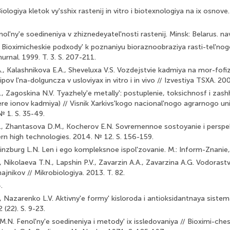
iologiya kletok vy'sshix rastenij in vitro i biotexnologiya na ix osnove
nol'ny'e soedineniya v zhiznedeyatel'nosti rastenij. Minsk: Bela­rus. n
. Bioximicheskie podxody' k poznaniyu bioraznoobraziya rasti-tel'nogo 
hurnal. 1999. T. 3. S. 207-211.
, Kalashnikova E.A., Sheveluxa V.S. Vozdejstvie kadmiya na mor-fofiz
ipov l'na-dolguncza v usloviyax in vitro i in vivo // Izvestiya TSXA. 200
., Zagoskina N.V. Tyazhely'e metally': postuplenie, toksichnosf i zas
ere ionov kadmiya) // Visnik Xarkivs'kogo nacional'nogo agrarnogo univ
№ 1. S. 35-49.
, Zhantasova D.M., Kocherov E.N. Sovremennoe sostoyanie i perspek
ern high technologies. 2014. № 12. S. 156-159.
 Ginzburg L.N. Len i ego kompleksnoe ispol'zovanie. M.: Inform-Znanie
, Nikolaeva T.N., Lapshin P.V., Zavarzin A.A., Zavarzina A.G. Vodorast
hajnikov // Mikrobiologiya. 2013. T. 82.
.
, Nazarenko L.V. Aktivny'e formy' kisloroda i antioksidantnaya sistema
(22). S. 9-23.
.N. Fenol'ny'e soedineniya i metody' ix issledovaniya // Bioximi-che