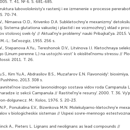
005. T. 41. № 6. S. 681-685.
ruktura lubovoloknisty'x rastenij i ee izmenenie v processe pererabot
 S. 70-74.
V., Nimaeva O.D., Krivenko D.A. Subkletochny'e mexanizmy' detoksika
nij. Sistema glutationa vakuolej i plastid i ee vozmozhny'j vklad v proc
v stolovoj svek-ly' // Aktual'ny'e problemy' nauki Pribajkal'ya. 2015. V
 M.-L.: Sel'xozgiz, 1955. 256 s.
V., Stepanova A.Yu., Tereshonok D.V., Litvinova I.I. Kletochnaya selekci
o (Linum perenne L.) na ustojchi-vost' k okislitel'nomu stressu // Pl
ssii. 2011. T. 26.
u.S., Kim Yu.A., Abdrasilov B.S., Muzafarov E.N. Flavonoidy': bioximiya,
Pushhino, 2013. 308 s.
Sravnitel'noe izuchenie lavonoidnogo sostava vidov roda Campanula L
radze iz sekcii Campanula // Rastitel'ny'e resursy'. 2000. T. 36. Vy'p.
yon-dolgunecz. M.: Kolos, 1976. S. 20-23.
.P., Ponukalina E.V., Bizenkova M.N. Molekulyarno-kletochny'e mexan
alov v biologicheskix sistemax // Uspexi sovre-mennogo estestvoznan
etinck A., Pieters L. Lignans and neolignans as lead compounds //