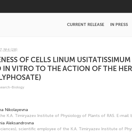
CURRENT RELEASE
IN PRESS
7, №4 (28)
NESS OF CELLS LINUM USITATISSIMUM
 IN VITRO TO THE ACTION OF THE HER
LYPHOSATE)
esearch-Biology
na Nikolayevna
the K.A. Timiryazev Institute of Physiology of Plants of RAS. E-mail
ia Aleksandrovna
ciences), scientific employee of the K.A. Timiryazev Institute of Phy