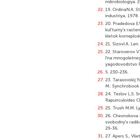
mikrobiologiya. 2
22.
19. OrdinaN.A. St
industriya, 1978.
23.
20. Pradedova E.
kul'turny'x raste
kletok korneplodo
24.
21. SizovI.A. Len.
25.
22. Staroverov V.
l'na mnogoletneg
yagodovodstvo Ro
26.
S. 230-236.
27.
23. Taraxovskij Y
M.: Synchrobook 
28.
24. Teslov L.S. 
Rapunculoides Cha
29.
25. Trush M.M. L
30.
26. Chesnokova N
svobodny'x radik
29-36.
31.
27. Apers S., Vli