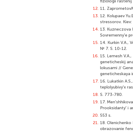
fiziologii rasteni
12.
11. ZaprometovM.
13.
12. Kolupaev Yu.E
stressorov. Kiev
14.
13. Kuzneczova E
Sovremenny'e pro
15.
14. Kurkin V.A., 
№ 7. S. 10-12.
16.
15. Lemesh V.A., 
geneticheskij ana
lokusami // Genet
geneticheskaya i
17.
16. Lukatkin A.S.
teplolyubivy'x ras
18.
S. 773-780.
19.
17. Men'shhikova E
Prooksidanty' i a
20.
553 s.
21.
18. Olenichenko 
obrazovanie fenol