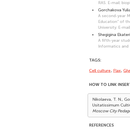
RAS. E-mail: bi
Gorchakova Yuli
A second-year Ma
Education” of t
University. E-mai
Shegigina Ekater
A fifth-year stu
Informatics and 
TAGS:
Cell culture
,
Flax
,
Gly
HOW TO LINK INSER
Nikolaeva, T. N., Go
Usitatissimum Culti
Moscow City Pedagog
REFERENCES