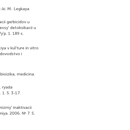
-ki. M.: Legkaya
cii gerbicidov u
essy' detoksikacii u
y'p. 1. 189 s.
ya v kul'ture in vitro
odovodstvo i
 bioizika, medicina.
. ryada
 1. S. 3-17.
izmy' inaktivacii
iya. 2006. № 7. S.