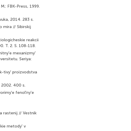
. M.: FBK-Press, 1999.
avuka, 2014. 283 s.
mira // Sibirskij
iologicheskie reakcii
0. T. 2. S. 108-118.
hhitny'e mexanizmy'
ersitetu. Seriya:
-tivy' proizvodstva
, 2002. 400 s.
vorimy'e fenol'ny'e
 rastenij // Vestnik
skie metody' v