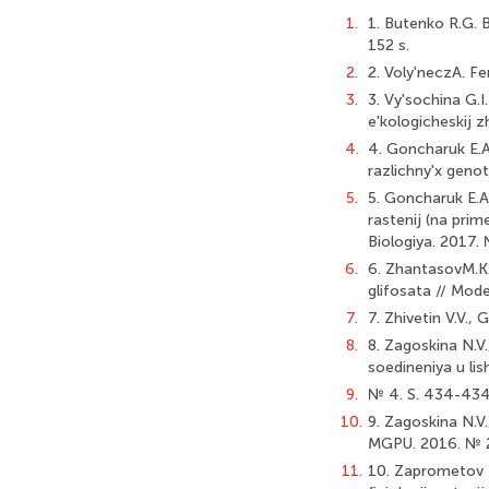
1.
1. Butenko R.G. B
152 s.
2.
2. Voly'neczA. Fe
3.
3. Vy'sochina G.I
e'kologicheskij z
4.
4. Goncharuk E.A.
razlichny'x genot
5.
5. Goncharuk E.A
rastenij (na prim
Biologiya. 2017. 
6.
6. ZhantasovM.K.
glifosata // Mod
7.
7. Zhivetin V.V.,
8.
8. Zagoskina N.V.
soedineniya u lis
9.
№ 4. S. 434-434
10.
9. Zagoskina N.V.
MGPU. 2016. № 2 
11.
10. Zaprometov M