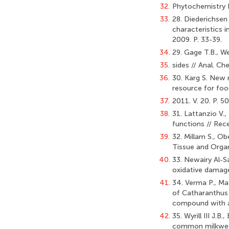
32.
Phytochemistry R
33.
28. Diederichsen 
characteristics 
2009. P. 33-39.
34.
29. Gage T.B., W
35.
sides // Anal. Ch
36.
30. Karg S. New r
resource for food
37.
2011. V. 20. P. 5
38.
31. Lattanzio V.,
functions // Rec
39.
32. Millam S., Ob
Tissue and Organ 
40.
33. Newairy Al-S
oxidative damage
41.
34. Verma P., Ma
of Catharanthus r
compound with an
42.
35. Wyrill III J.
common milkwee