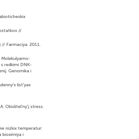
abioticheskix
ostatkov //
j // Farmaciya. 2011.
V. Molekulyarno-
v s redkimi DNK-
tenij. Genomika i
denny'x list'yax
. Okislitel'ny'j stress.
ie nizkix temperatur:
a bioximiya i