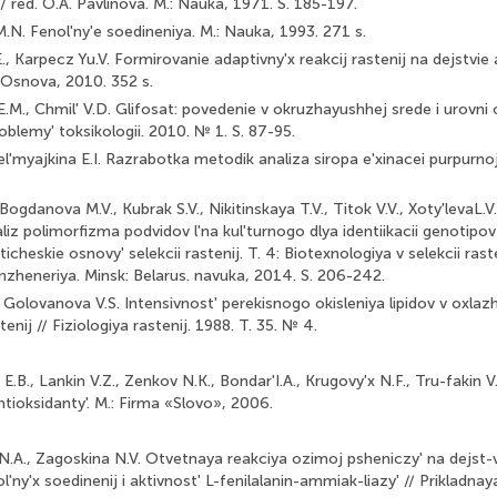
j / red. O.A. Pavlinova. M.: Nauka, 1971. S. 185-197.
N. Fenol'ny'e soedineniya. M.: Nauka, 1993. 271 s.
., Karpecz Yu.V. Formirovanie adaptivny'x reakcij rastenij na dejstvie 
: Osnova, 2010. 352 s.
.M., Chmil' V.D. Glifosat: povedenie v okruzhayushhej srede i urovni 
blemy' toksikologii. 2010. № 1. S. 87-95.
Vel'myajkina E.I. Razrabotka metodik analiza siropa e'xinacei purpurno
Bogdanova M.V., Kubrak S.V., Nikitinskaya T.V., Titok V.V., Xoty'levaL.
liz polimorfizma podvidov l'na kul'turnogo dlya identiikacii genotipo
icheskie osnovy' selekcii rastenij. T. 4: Biotexnologiya v selekcii ras
nzheneriya. Minsk: Belarus. navuka, 2014. S. 206-242.
, Golovanova V.S. Intensivnost' perekisnogo okisleniya lipidov v oxlazh
tenij // Fiziologiya rastenij. 1988. T. 35. № 4.
.B., Lankin V.Z., Zenkov N.K., Bondar'I.A., Krugovy'x N.F., Tru-fakin V.A
ntioksidanty'. M.: Firma «Slovo», 2006.
N.A., Zagoskina N.V. Otvetnaya reakciya ozimoj psheniczy' na dejst-v
'ny'x soedinenij i aktivnost' L-fenilalanin-ammiak-liazy' // Prikladnay