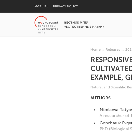
MGPU.RU
PRIVACY POLICY
ВЕСТНИК МГПУ
«ЕСТЕСТВЕННЫЕ НАУКИ»
Home
→
Releases
→
201
RESPONSIVE
CULTIVATED
EXAMPLE, G
Natural and Scientific R
AUTHORS
Nikolaeva Tatya
A researcher of 
Goncharuk Evgen
PhD (Biological S