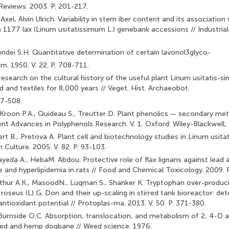
eviews. 2003. P. 201-217.
Axel, Alvin Ulrich. Variability in stem iber content and its associa­tion
in 1177 lax (Linum usitatissimum L.) genebank accessions // Industria
endei S.H. Quantitative determination of certain lavonol3glyco-
em. 1950. V. 22. P. 708-711.
esearch on the cultural history of the useful plant Linum usitatis-sim
 and textiles for 8,000 years // Veget. Hist. Archaeobot.
07-508.
 Kroon P.A., Quideau S., Treutter D. Plant phenolics — secondary me­t
ent Advances in Polyphenols Research. V. 1. Oxford: Wiley-Blackwell, 
ert B., Pretova A. Plant cell and biotechnology studies in Linum usita
Culture. 2005. V. 82. P. 93-103.
ayeda A., HebaM. Abdou. Protective role of flax lignans against lead
 and hyperlipidemia in rats // Food and Chemical Toxi­cology. 2009. 
thur A.K., MasoodN., Luqman S., Shanker K. Tryptophan over-pro­duci
oseus (L) G. Don and their up-scaling in stirred tank bioreactor: det
tioxidant potential // Protoplas-ma. 2013. V. 50. P. 371-380.
B., Burnside O.C. Absorption, translocation, and metabolism of 2, 4-D 
d and hemp dogbane // Weed science. 1976.