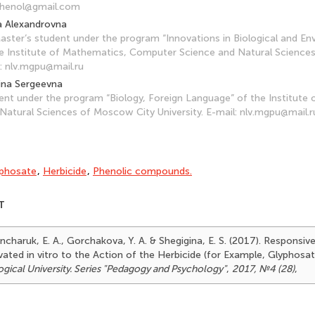
ophenol@gmail.com
a Alexandrovna
ster’s student under the program “Innovations in Biological and En
he Institute of Mathematics, Computer Science and Natural Science
l: nlv.mgpu@mail.ru
ina Sergeevna
dent under the program “Biology, Foreign Language” of the Institute
Natural Sciences of Moscow City University. E-mail: nlv.mgpu@mail.r
phosate
,
Herbicide
,
Phenolic compounds.
T
ncharuk, E. A., Gorchakova, Y. A. & Shegigina, E. S. (2017). Responsi
vated in vitro to the Action of the Herbicide (for Example, Glyphosa
ical University. Series "Pedagogy and Psychology"
,
2017, №4 (28)
,