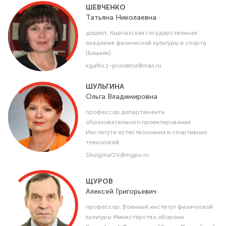
ШЕВЧЕНКО
Татьяна
Николаевна
доцент, Кыргызская государственная
академия физической культуры и спорта
(Бишкек)
kgafks.1-prorektor@mail.ru
ШУЛЬГИНА
Ольга
Владимировна
профессор департамента
образовательного проектирования
Института естествознания и спортивных
технологий
ShulginaOV@mgpu.ru
ЩУРОВ
Алексей
Григорьевич
профессор, Военный институт физической
культуры Министерства обороны