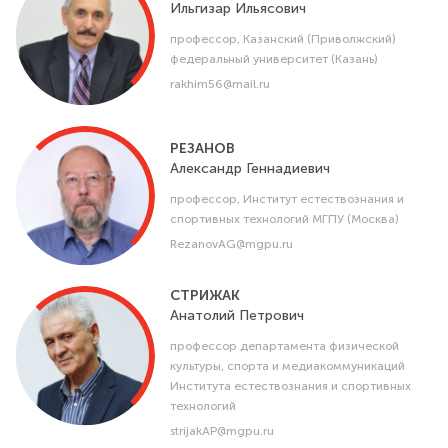
Ильгизар
Ильясович
профессор, Казанский (Приволжский)
федеральный университет (Казань)
rakhim56@mail.ru
РЕЗАНОВ
Александр
Геннадиевич
профессор, Институт естествознания и
спортивных технологий МГПУ (Москва)
RezanovAG@mgpu.ru
СТРИЖАК
Анатолий
Петрович
профессор департамента физической
культуры, спорта и медиакоммуникаций
Института естествознания и спортивных
технологий
strijakAP@mgpu.ru