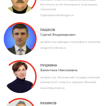
Института естествознания и спортивных
технологий
OgandjanovAL@mgpu.ru
ПАШКОВ
Сергей
Владимирович
профессор кафедры географии и экологии
sergp2001@mail.ru
ПУШКИНА
Валентина
Николаевна
профессор, Московский государственный
университет спорта и туризма (Москва)
taiss43@yandex.ru
РАХИМОВ