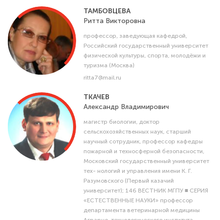
ТАМБОВЦЕВА
Ритта
Викторовна
профессор, заведующая кафедрой,
Российский государственный университет
физической культуры, спорта, молодёжи и
туризма (Москва)
ritta7@mail.ru
ТКАЧЕВ
Александр
Владимирович
магистр биологии, доктор
сельскохозяйственных наук, старший
научный сотрудник, профессор кафедры
пожарной и техносферной безопасности,
Московский государственный университет
тех- нологий и управления имени К. Г.
Разумовского (Первый казачий
университет); 146 ВЕСТНИК МГПУ ■ СЕРИЯ
«ЕСТЕСТВЕННЫЕ НАУКИ» профессор
департамента ветеринарной медицины