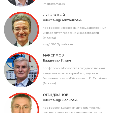
imartos@mail.ru
ЛУГОВСКОЙ
Александр
Михайлович
профессор, Московский государственный
университет геодезии и картографии
(Москва)
alug1961@yandex.ru
МАКСИМОВ
Владимир
Ильич
профессор, Московская государственная
академия ветеринарной медицины и
биотехнологии —МВА имени К. И. Скрябина
(Москва)
ОГАНДЖАНОВ
Александр
Леонович
профессор департамента физической
культуры, спорта и медиакоммуникаций