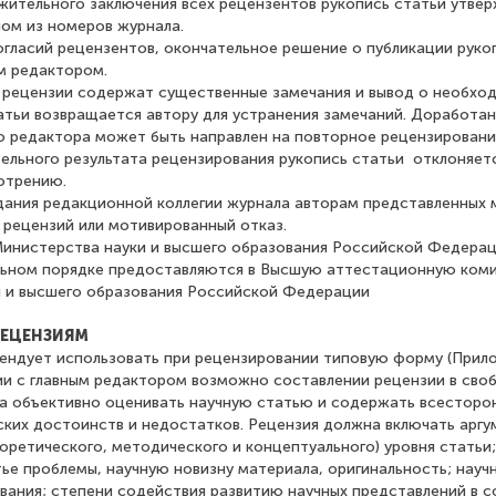
жительного заключения всех рецензентов рукопись статьи утве
ном из номеров журнала.
огласий рецензентов, окончательное решение о публикации руко
м редактором.
и рецензии содержат существенные замечания и вывод о необх
татьи возвращается автору для устранения замечаний. Доработа
о редактора может быть направлен на повторное рецензирование
ельного результата рецензирования рукопись статьи отклоняет
отрению.
дания редакционной коллегии журнала авторам представленных 
 рецензий или мотивированный отказ.
инистерства науки и высшего образования Российской Федера
льном порядке предоставляются в Высшую аттестационную ком
 и высшего образования Российской Федерации
 РЕЦЕНЗИЯМ
ендует использовать при рецензировании типовую форму (Прило
ии с главным редактором возможно составлении рецензии в сво
а объективно оценивать научную статью и содержать всесторон
ских достоинств и недостатков. Рецензия должна включать арг
еоретического, методического и концептуального) уровня статьи
тье проблемы, научную новизну материала, оригинальность; науч
вания; степени содействия развитию научных представлений в