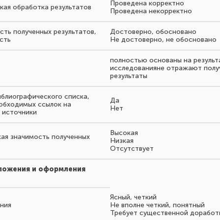
Проведена корректно
ская обработка результатов
Проведена некорректно
сть полученных результатов,
Достоверно, обосновано
сть
Не достоверно, не обосновано
полностью основаны на результ
исследованияне отражают полу
результаты
иблиографического списка,
Да
еобходимых ссылок на
Нет
 источники
Высокая
кая значимость полученных
Низкая
Отсутствует
зложения и оформления
Ясный, четкий
ения
Не вполне четкий, понятный
Требует существенной доработ