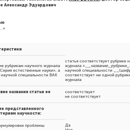
е Александр Эдуардович
ью
…»
теристики
статья соответствует рубрике н
ие рубрикам научного журнала
журнала «__
название
_
рубрики
_
Серия естественные науки», а
научной специальности __(
шифр
 научной специальности ВАК
соответствует ни одной рубрик
журнала
вие названия статьи ее
соответствует
не соответствует
ие представленного
териям научности:
Да
формулировки проблемы
Нет