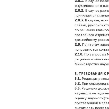
2.8.1.
В случае поло
опубликования в од
2.8.2.
В случае разн
принимается главны
2.8.3.
В случае, есл
статьи, рукопись с
по решению главног
повторного отрицат
дальнейшему рассм
2.9.
По итогам засе
направляются копии
2.10.
По запросам М
рецензии в обязате
Министерство науки
3. ТРЕБОВАНИЯ К
3.1.
Редакция реком
3.2.
При согласован
3.3.
Рецензия должн
научных и методиче
оценку: научного (т
поставленной в ста
значимость исследо