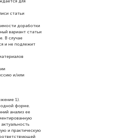
рждается для
писи статьи
одимости доработки
нный вариант статьи
. В случае
ся и не подлежит
материалов
ции
иссию и/или
жение 1).
бодной форме.
ний анализ ее
ументированную
; актуальность
ную и практическую
 соответствующей