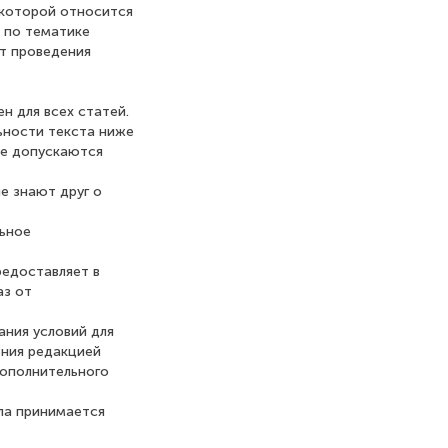
 которой относится
 по тематике
т проведения
н для всех статей.
ьности текста ниже
Не допускаются
не знают друг о
льное
редоставляет в
аз от
ания условий для
ения редакцией
дополнительного
ла принимается