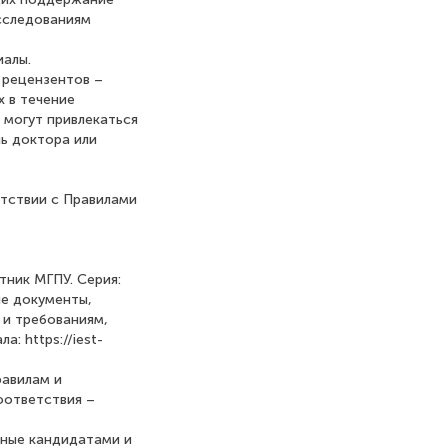
исследованиям
иалы.
 рецензентов –
 в течение
 могут привлекаться
ь доктора или
етствии с Правилами
тник МГПУ. Серия:
ые документы,
 и требованиям,
 https://iest-
равилам и
оответствия –
нные кандидатами и