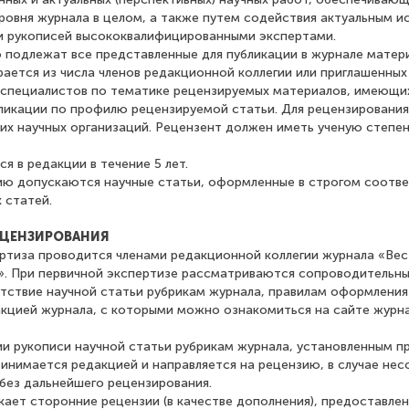
уровня журнала в целом, а также путем содействия актуальным 
 рукописей высококвалифицированными экспертами.
ю подлежат все представленные для публикации в журнале матер
рается из числа членов редакционной коллегии или приглашенных
специалистов по тематике рецензируемых материалов, имеющих
бликации по профилю рецензируемой статьи. Для рецензирования
их научных организаций. Рецензент должен иметь ученую степен
ся в редакции в течение 5 лет.
нию допускаются научные статьи, оформленные в строгом соотв
 статей.
ЕЦЕНЗИРОВАНИЯ
ертиза проводится членами редакционной коллегии журнала «Вес
». При первичной экспертизе рассматриваются сопроводительн
тствие научной статьи рубрикам журнала, правилам оформления
цией журнала, с которыми можно ознакомиться на сайте журнала:
ии рукописи научной статьи рубрикам журнала, установленным п
ринимается редакцией и направляется на рецензию, в случае нес
 без дальнейшего рецензирования.
кает сторонние рецензии (в качестве дополнения), предоставле