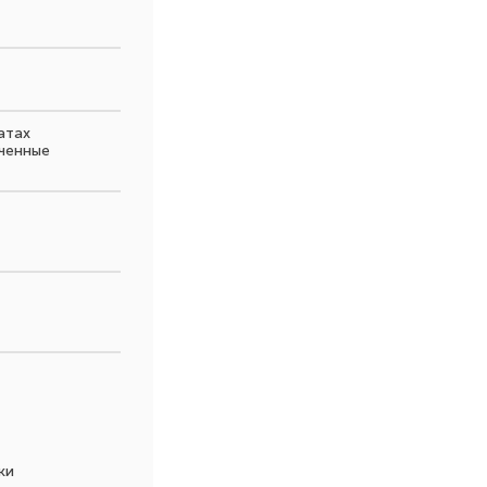
атах
ченные
ки