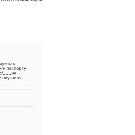
аучного
» и паспорту
)
___не
е научного