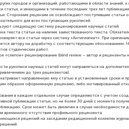
других городов и организаций, работающими в области знаний, к
и статьи, и имеющими в течение последних трех лет публикации
ьи. Сторонние рецензии не освобождают поступившие статьи о
язательного для всех поступающих рукописей.
ьзуют следующую систему рецензирования научных статей:
рка текста статьи на наличие заимствованного текста. Обязателе
роверяет все статьи через систему «Антиплагиат». При оригинал
яется автору на доработку с соответствующим обоснованием. 
тов студенческих работ.
ое «слепое» рецензирование (blind review – автор и рецензенты 
сти рукописи научных статей могут направляться на дополните
ривлечением до трех рецензентов).
матривает направленную ему статью в установленные сроки и п
им образом оформленную рецензию, либо мотивированный отк
ования в каждом отдельном случае определяются с учетом созд
ивной публикации статьи, но не более 30 дней с момента получ
публикацию. Срок может быть увеличен в случае необходимости 
ли временного отсутствия профильного рецензента.
меющихся рецензий на заседании редакционной коллегии журна
решений: