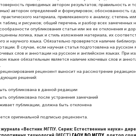
стоверность приводимых автором результатов; правильность и т
имых) автором определений и формулировок; обоснованность сд
 практического материала, привлекаемого к анализу; степень и
 таблиц и рисунков; общий перечень и разбор всех замеченных 
сообразности опубликования статьи или же ее отклонения и дор
оценены логика, язык и стиль изложения материала, их соответс
го и научного языка. Обязательно проверяется наличие библиогр
отации. В случае, если научная статья подготовлена на русском
ючевых слов и аннотации на русском и английском языках. При и
ом языке обязательным является наличие ключевых слов и аннот
.
 рецензирования рецензент выносит на рассмотрение редакцион
едующих решений:
ыть опубликована в данной редакции
ыть опубликована после устранения замечаний
уживает публикации, должна быть отклонена
ется оригинальной подписью рецензента.
 журнала «Вестник МГПУ. Серия: Естественные науки» дир
 спортивных технологий (ИЕСТ)
ГАОУ ВО МГПУ
, доктор соц