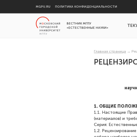
MGPU.RU
ПОЛИТИКА КОНФИДЕНЦИАЛЬНОСТИ
ВЕСТНИК МГПУ
ТЕК
«ЕСТЕСТВЕННЫЕ НАУКИ»
Главная страница
→
Ре
РЕЦЕНЗИР
научн
1. ОБЩИЕ ПОЛОЖ
1.1. Настоящие Пра
(материалов) и тре
Серия: Естественные
1.2. Рецензирование
отбора наиболее це