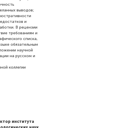
очность
еланных выводов;
ллюстративности
недостатков и
аботки. В рецензии
твие требованиям и
афического списка,
 языке обязательным
зложении научной
ации на русском и
ной коллегии
ектор института
иологических наук,