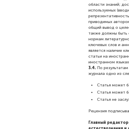
области знаний; до
используемых (ввод
репрезентативность
приводимых автором
общий вывод о целе
также должны быть 
нормам литературно
ключевых слов и анн
является наличие кл
статьи на иностранн
иностранном языках
3.4.
По результатам
журнала одно из сл
Статья может б
Статья может б
Статья не засл
Рецензия подписыва
Главный редактор
естествознания и