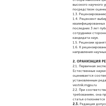
высокого научного 
посредством оценки
1.3. Рецензировани
1.4. Рецензент выби
квалифицированных 
последних 3 лет пу
сотрудники сторонн
кандидата наук.
1.5. Рецензии хранят
1.6. К рецензирова
направления научных
2. ОРАНИЗАЦИЯ Р
2.1. Первичная эксп
Естественные науки
оценивается соотве
установленным редак
vestnik.mgpu.ru
2.2. При соответств
требованиям, она п
статья отклоняется
2.3.
Редакция допус