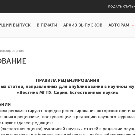
ПОДАТЬ СТАТЬ
УЩИЙ ВЫПУСК
В ПЕЧАТИ
АРХИВ ВЫПУСКОВ
АВТОРАМ
цензирование
ОВАНИЕ
ПРАВИЛА РЕЦЕНЗИРОВАНИЯ
ых статей, направленных для опубликования в научном ж
«Вестник МГПУ. Серия: Естественные науки»
ЕНИЯ
вила регламентируют порядок рецензирования авторских оригин
бования к рецензиям, поступающим в редакцию научного журнала
 науки» (далее-редакция).
 (экспертная оценка) рукописей научных статей в редакции осущ
нных и актуальных (перспективных) научных работ, обеспечива