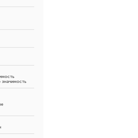
чимость
ю значимость
ые
ч