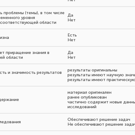
ть проблемы (темы), в том числе
Да
еменного уровня
Нет
 соответствующей области
Есть
визна
Нет
ает приращение знания в
Да
ей области
Нет
результаты оригинальны
сть и значимость результатов
результаты имеют научную зна
результаты имеют практическу
материал оригинален
ранее опубликован
одержание
частично содержит новые данн
исследований
Обеспечивают решение задач
следования
Не обеспечивают решение зада