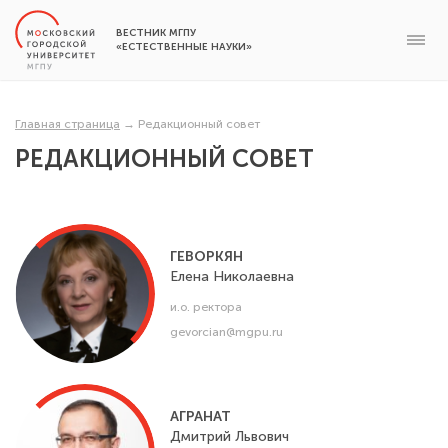
ВЕСТНИК МГПУ
«ЕСТЕСТВЕННЫЕ НАУКИ»
Главная страница
→
Редакционный совет
РЕДАКЦИОННЫЙ СОВЕТ
ГЕВОРКЯН
Елена
Николаевна
и.о. ректора
gevorcian@mgpu.ru
АГРАНАТ
Дмитрий
Львович