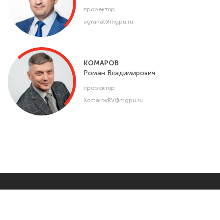
проректор
agranat@mgpu.ru
КОМАРОВ
Роман
Владимирович
проректор
KomarovRV@mgpu.ru