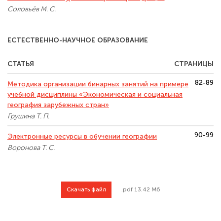
Соловьёв М. С.
ЕСТЕСТВЕННО-НАУЧНОЕ ОБРАЗОВАНИЕ
СТАТЬЯ
СТРАНИЦЫ
82-89
Методика организации бинарных занятий на примере
учебной дисциплины «Экономическая и социальная
география зарубежных стран»
Грушина Т. П.
90-99
Электронные ресурсы в обучении географии
Воронова Т. С.
Скачать файл
.pdf 13.42 Мб