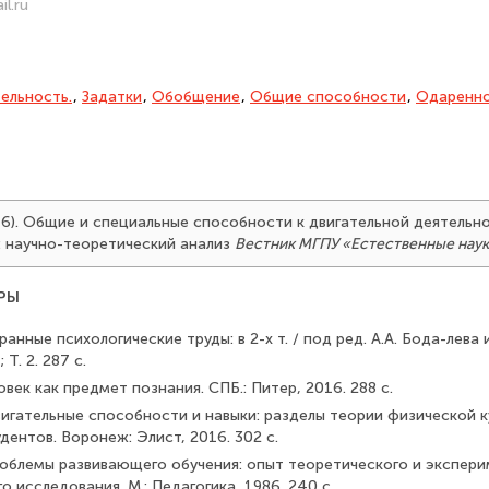
l.ru
ельность.
,
Задатки
,
Обобщение
,
Общие способности
,
Одаренн
2016). Общие и специальные способности к двигательной деятельн
: научно-теоретический анализ
Вестник МГПУ «Естественные нау
РЫ
ранные психологические труды: в 2-х т. / под ред. А.А. Бода-лева и
; Т. 2. 287 с.
овек как предмет познания. СПБ.: Питер, 2016. 288 с.
вигательные способности и навыки: разделы теории физиче­ской ку
дентов. Воронеж: Элист, 2016. 302 с.
роблемы развивающего обучения: опыт теоретического и экс­пер
о исследования. М.: Педагогика, 1986. 240 с.