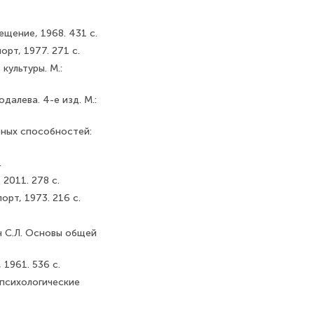
щение, 1968. 431 с.
орт, 1977. 271 с.
культуры. М.:
одалева. 4-е изд. М.:
льных способностей:
.
2011. 278 с.
орт, 1973. 216 с.
н С.Л. Основы общей
 1961. 536 с.
 психологические