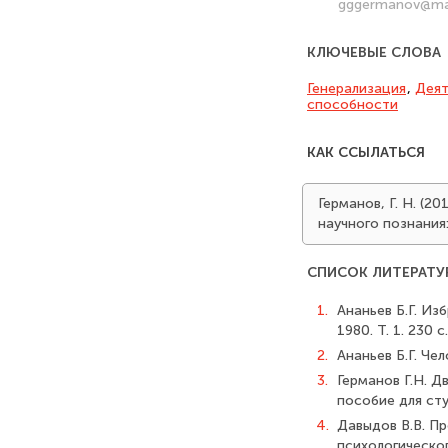
gggermanov@mai
КЛЮЧЕВЫЕ СЛОВА
Генерализация
,
Деят
способности
КАК ССЫЛАТЬСЯ
Германов, Г. Н. (
научного познания
СПИСОК ЛИТЕРАТУ
1.
Ананьев Б.Г. Изб
1980. Т. 1. 230 с.
2.
Ананьев Б.Г. Чел
3.
Германов Г.Н. Д
пособие для сту
4.
Давыдов В.В. П
психологическог