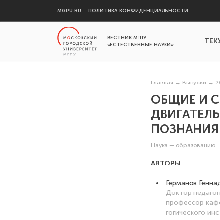
MGPU.RU
ПОЛИТИКА КОНФИДЕНЦИАЛЬНОСТИ
ВЕСТНИК МГПУ
ТЕК
«ЕСТЕСТВЕННЫЕ НАУКИ»
Главная
→
Выпуски
→
2
ОБЩИЕ И 
ДВИГАТЕЛЬ
ПОЗНАНИЯ:
Наука — образованию
АВТОРЫ
Германов Генна
Доктор педагог
профессор кафе
гогического инс