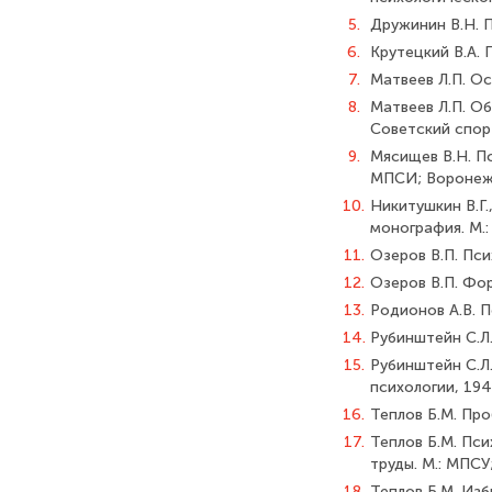
5.
Дружинин В.Н. П
6.
Крутецкий В.А. 
7.
Матвеев Л.П. Ос
8.
Матвеев Л.П. Об
Советский спорт
9.
Мясищев В.Н. Пси
МПСИ; Воронеж:
10.
Никитушкин В.Г.
монография. М.:
11.
Озеров В.П. Пси
12.
Озеров В.П. Фо
13.
Родионов А.В. П
14.
Рубинштейн С.Л.
15.
Рубинштейн С.Л.
психологии, 194
16.
Теплов Б.М. Про
17.
Теплов Б.М. Пси
труды. М.: МПСУ
18.
Теплов Б.М. Избр