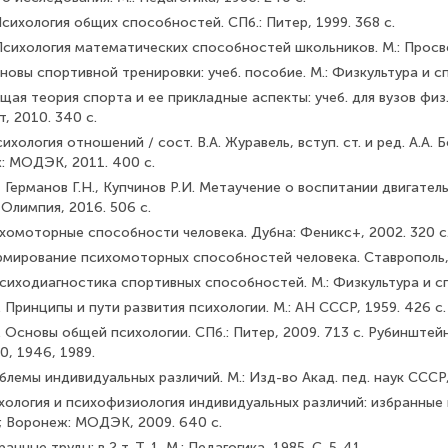
сихология общих способностей. СПб.: Питер, 1999. 368 с.
Психология математических способностей школьников. М.: Просве
новы спортивной тренировки: учеб. пособие. М.: Физкуль­тура и сп
щая теория спорта и ее прикладные аспекты: учеб. для ву­зов физ. 
, 2010. 340 с.
хология отношений / сост. В.А. Журавель, вступ. ст. и ред. А.А. Б
 МОДЭК, 2011. 400 с.
, Германов Г.Н., Купчинов Р.И. Метаучение о воспитании двигате
 Олимпия, 2016. 506 с.
хомоторные способности человека. Дубна: Феникс+, 2002. 320 с
рмирование психомоторных способностей человека. Ставро­поль, 
сиходиагностика спортивных способностей. М.: Физкульту­ра и сп
 Принципы и пути развития психологии. М.: АН СССР, 1959. 426 с.
 Основы общей психологии. СПб.: Питер, 2009. 713 с. Рубинштей
0, 1946, 1989.
блемы индивидуальных различий. М.: Изд-во Акад. пед. наук СССР,
хология и психофизиология индивидуальных различий: избран­ные
; Воронеж: МОДЭК, 2009. 640 с.
анные труды: в 2 т. Т. 1. М.: Педагогика, 1985. С. 5-41.