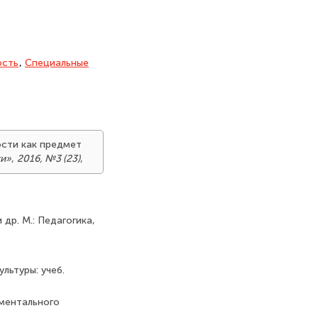
ость
,
Специальные
ости как предмет
ки»
,
2016, №3 (23)
,
 др. М.: Педагогика,
льтуры: учеб.
иментального