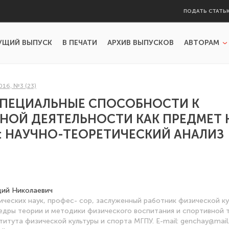
ПОДАТЬ СТАТЬ
УЩИЙ ВЫПУСК
В ПЕЧАТИ
АРХИВ ВЫПУСКОВ
АВТОРАМ
016, №3 (23)
СПЕЦИАЛЬНЫЕ СПОСОБНОСТИ К
НОЙ ДЕЯТЕЛЬНОСТИ КАК ПРЕДМЕТ
 НАУЧНО-ТЕОРЕТИЧЕСКИЙ АНАЛИЗ
дий Николаевич
ических наук, профес- сор, заслуженный работник физической к
дры теории и методики физического воспитания и спортивной 
титута физической культуры и спорта МГПУ. E-mail: genchay@mail.