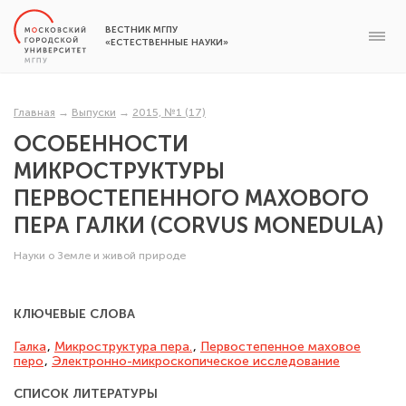
ВЕСТНИК МГПУ
«ЕСТЕСТВЕННЫЕ НАУКИ»
Главная
→
Выпуски
→
2015, №1 (17)
ОСОБЕННОСТИ
МИКРОСТРУКТУРЫ
ПЕРВОСТЕПЕННОГО МАХОВОГО
ПЕРА ГАЛКИ (CORVUS MONEDULA)
Науки о Земле и живой природе
КЛЮЧЕВЫЕ СЛОВА
Галка
,
Микроструктура пера.
,
Первосте­пенное маховое
перо
,
Электронно-микроскопическое исследование
СПИСОК ЛИТЕРАТУРЫ