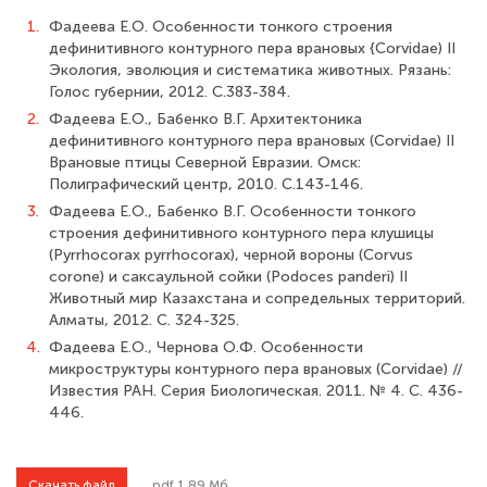
1.
Фадеева Е.О. Особенности тонкого строения
дефинитивного контурного пера врановых {Corvidae) II
Экология, эволюция и систематика животных. Рязань:
Голос губернии, 2012. С.383-384.
2.
Фадеева Е.О., Бабенко В.Г. Архитектоника
дефинитивного контурного пера врановых (Corvidae) II
Врановые птицы Северной Евразии. Омск:
Полиграфический центр, 2010. С.143-146.
3.
Фадеева Е.О., Бабенко В.Г. Особенности тонкого
строения дефинитивного контурного пера клушицы
(Pyrrhocorax pyrrhocorax), черной вороны (Corvus
corone) и саксаульной сойки (Podoces panderi) II
Животный мир Казахстана и сопредельных территорий.
Алматы, 2012. С. 324-325.
4.
Фадеева Е.О., Чернова О.Ф. Особенности
микроструктуры контурного пера врановых (Corvidae) //
Известия РАН. Серия Биологическая. 2011. № 4. С. 436-
446.
Скачать файл
.pdf 1.89 Мб