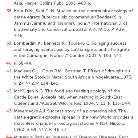
Asia. Harper Collins Publ., 1995. 480 p.
38.
Kour D.N., Sahi D. N. Studies on the community ecology of
cattle egrets Bubulcus ibis coromandus (Boddaert) in
Jammu (Jammu and Kashmir), India // International J. of
Biodiversity and Conservation. 2012. V. 4. № 13. Р. 439-
445.
39.
Lombardini K., Bennets R., Toureno C. Foraging success
and foraging habitat use by Cattle Egrets and Litle Egrets
in the Camargue, France // Condor. 2001. V. 103. № 1.
40.
P. 38-44.
41.
Maclean G.L., Gous R.M., Bosman T. Effect of drought on
the White Stork in Natal, South Africa // Vogelwarte. 1973.
V. 27. № 2. P. 134-141.
42.
McKilligan N.G. The food and feeding ecology of the
Cattle Egret, Ardeola ibis, when nesting in South-East
Queensland //Austral. Wildlife Res. 1984. V. 11. P. 133-144.
43.
Meyerriecks A.J. Success story of a pioneering bird. The
cattle egret's explosive spread in the New World provides a
matchless chance for biological studies // Nat. History.
1960. V. 69. № 7. P. 46-57.
44.
Migratory Birds as Spreaders of Emerging Diseases: Fact