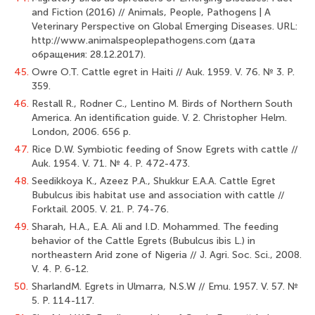
and Fiction (2016) // Animals, People, Pathogens | A
Veterinary Perspective on Global Emerging Diseases. URL:
http://www.animalspeoplepathogens.com (дата
обращения: 28.12.2017).
45.
Owre O.T. Cattle egret in Haiti // Auk. 1959. V. 76. № 3. P.
359.
46.
Restall R., Rodner C., Lentino M. Birds of Northern South
America. An identification guide. V. 2. Christopher Helm.
London, 2006. 656 р.
47.
Rice D.W. Symbiotic feeding of Snow Egrets with cattle //
Auk. 1954. V. 71. № 4. P. 472-473.
48.
Seedikkoya K., Azeez P.A., Shukkur E.A.A. Cattle Egret
Bubulcus ibis habitat use and association with cattle //
Forktail. 2005. V. 21. P. 74-76.
49.
Sharah, H.A., E.A. Ali and I.D. Mohammed. The feeding
behavior of the Cattle Egrets (Bubulcus ibis L.) in
northeastern Arid zone of Nigeria // J. Agri. Soc. Sci., 2008.
V. 4. P. 6-12.
50.
SharlandM. Egrets in Ulmarra, N.S.W // Emu. 1957. V. 57. №
5. P. 114-117.