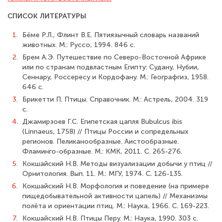
СПИСОК ЛИТЕРАТУРЫ
1.
Бёме Р.Л., Флинт В.Е. Пятиязычный словарь названий
животных. М.: Руссо, 1994. 846 с.
2.
Брем А.Э. Путешествие по Северо-Восточной Африке
или по странам под­властным Египту: Судану, Нубии,
Сеннару, Россересу и Кордофану. М.: Географгиз, 1958.
646 с.
3.
Брикетти П. Птицы. Справочник. М.: Астрель, 2004. 319
с.
4.
Джамирзоев Г.С. Египетская цапля Bubulcus ibis
(Linnaeus, 1758) // Птицы России и сопредельных
регионов. Пеликанообразные. Аистообразные.
Фламинго-образные. М.: КМК, 2011. С. 265-276.
5.
Кокшайский Н.В. Методы визуализации добычи у птиц //
Орнитология. Вып. 11. М.: МГУ, 1974. С. 126-135.
6.
Кокшайский Н.В. Морфология и поведение (на примере
пищедобывательной активности цапель) // Механизмы
полёта и ориентации птиц. М.: Наука, 1966. С. 169-223.
7.
Кокшайский Н.В. Птицы Перу. М.: Наука, 1990. 303 с.