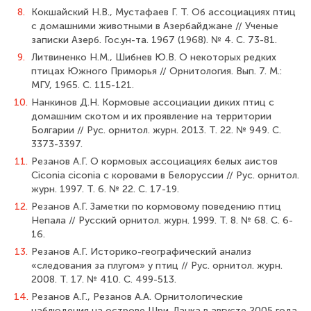
8.
Кокшайский Н.В., Мустафаев Г. Т. Об ассоциациях птиц
с домашними живот­ными в Азербайджане // Ученые
записки Азерб. Гос.ун-та. 1967 (1968). № 4. С. 73-81.
9.
Литвиненко Н.М., Шибнев Ю.В. О некоторых редких
птицах Южного Примо­рья // Орнитология. Вып. 7. М.:
МГУ, 1965. С. 115-121.
10.
Нанкинов Д.Н. Кормовые ассоциации диких птиц с
домашним скотом и их проявление на территории
Болгарии // Рус. орнитол. журн. 2013. Т. 22. № 949. С.
3373-3397.
11.
Резанов А.Г. О кормовых ассоциациях белых аистов
Ciconia ciconia с корова­ми в Белоруссии // Рус. орнитол.
журн. 1997. Т. 6. № 22. С. 17-19.
12.
Резанов А.Г. Заметки по кормовому поведению птиц
Непала // Русский орни­тол. журн. 1999. Т. 8. № 68. С. 6-
16.
13.
Резанов А.Г. Историко-географический анализ
«следования за плугом» у птиц // Рус. орнитол. журн.
2008. Т. 17. № 410. С. 499-513.
14.
Резанов А.Г., Резанов А.А. Орнитологические
наблюдения на острове Шри-Ланка в августе 2005 года