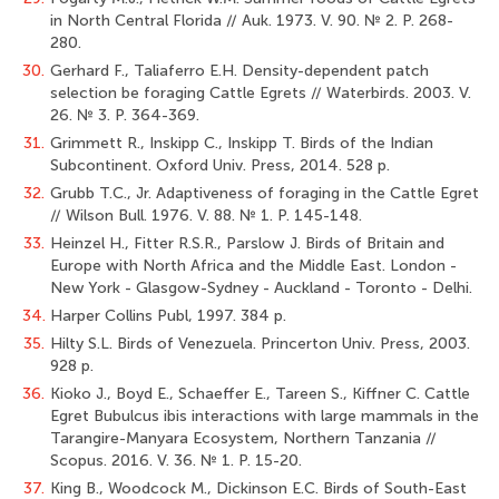
in North Central Florida // Auk. 1973. V. 90. № 2. P. 268-
280.
30.
Gerhard F., Taliaferro E.H. Density-dependent patch
selection be foraging Cattle Egrets // Waterbirds. 2003. V.
26. № 3. P. 364-369.
31.
Grimmett R., Inskipp C., Inskipp T. Birds of the Indian
Subcontinent. Oxford Univ. Press, 2014. 528 p.
32.
Grubb T.C., Jr. Adaptiveness of foraging in the Cattle Egret
// Wilson Bull. 1976. V. 88. № 1. P. 145-148.
33.
Heinzel H., Fitter R.S.R., Parslow J. Birds of Britain and
Europe with North Africa and the Middle East. London -
New York - Glasgow-Sydney - Auckland - Toronto - Delhi.
34.
Harper Collins Publ, 1997. 384 p.
35.
Hilty S.L. Birds of Venezuela. Princerton Univ. Press, 2003.
928 p.
36.
Kioko J., Boyd E., Schaeffer E., Tareen S., Kiffner C. Cattle
Egret Bubulcus ibis interactions with large mammals in the
Tarangire-Manyara Ecosystem, Northern Tanzania //
Scopus. 2016. V. 36. № 1. Р. 15-20.
37.
King B., Woodcock M., Dickinson E.C. Birds of South-East