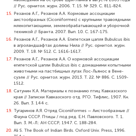
// Рус. орнитол. журн. 2006. Т. 15. № 329. С. 811-824.
15.
Резанов А.Г., Резанов А.А. Кормовые ассоциации
аистообразных (Ciconiiformes) с крупными травоядными
млекопитающими, землеобрабатывающей и уборочной
техникой // Бранта. 2007. Вып. 10. С. 167-175.
16.
Резанов А.Г., Резанов А.А. Египетская цапля Bubulcus ibis
в агроландшафтах долины Нила // Рус. орнитол. журн.
2009. Т. 18. № 512. С. 1616-1617.
17.
Резанов А.Г., Резанов А.А. О кормовой ассоциации
египетской цапли Bubulcus ibis с домашними копытными
животными на пастбищных лугах Лос-Льянос в Вене­
суэле // Рус. орнитол. журн. 2013. Т. 22. № 886. С. 1509-
1512.
18.
Сатунин К.А. Материалы к познанию птиц Кавказского
края // Записки Кавказского отд. РГО. Тифлис, 1907. Кн.
26. Вып. 3. 144 с.
19.
Тугаринов А.Я. Отряд Ciconiiformes — Аистообразные //
Фауна СССР. Птицы / под ред. Е.Н. Павловского. Т. 1.
Вып. 3. М.-Л.: АН СССР, 1947. С. 188-284.
20.
Ali S. The Book of Indian Birds. Oxford Univ. Press, 1996.