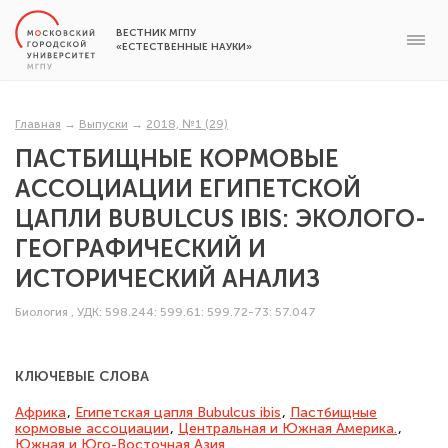
ВЕСТНИК МГПУ
«ЕСТЕСТВЕННЫЕ НАУКИ»
Главная
→
Выпуски
→
2018, №1 (29)
ПАСТБИЩНЫЕ КОРМОВЫЕ
АССОЦИАЦИИ ЕГИПЕТСКОЙ
ЦАПЛИ BUBULCUS IBIS: ЭКОЛОГО-
ГЕОГРАФИЧЕСКИЙ И
ИСТОРИЧЕСКИЙ АНАЛИЗ
Биология
,
УДК: 598.244: 599.61: 599.72-73: 57.047
КЛЮЧЕВЫЕ СЛОВА
Африка
,
Египетская цапля Bubulcus ibis
,
Пастбищные
кормовые ассоциа­ции
,
Центральная и Южная Америка.
,
Южная и Юго-Восточная Азия