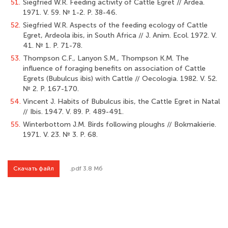
51.
Siegfried W.R. Feeding activity of Cattle Egret // Ardea.
1971. V. 59. № 1-2. Р. 38-46.
52.
Siegfried W.R. Aspects of the feeding ecology of Cattle
Egret, Ardeola ibis, in South Africa // J. Anim. Ecol. 1972. V.
41. № 1. P. 71-78.
53.
Thompson C.F., Lanyon S.M., Thompson K.M. The
influence of foraging benefits on association of Cattle
Egrets (Bubulcus ibis) with Cattle // Oecologia. 1982. V. 52.
№ 2. P. 167-170.
54.
Vincent J. Habits of Bubulcus ibis, the Cattle Egret in Natal
// Ibis. 1947. V. 89. P. 489-491.
55.
Winterbottom J.M. Birds following ploughs // Bokmakierie.
1971. V. 23. № 3. P. 68.
Скачать файл
.pdf 3.8 Мб