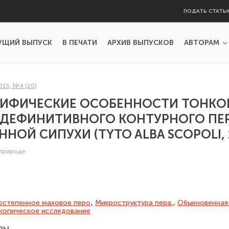
ПОДАТЬ СТАТЬ
УЩИЙ ВЫПУСК
В ПЕЧАТИ
АРХИВ ВЫПУСКОВ
АВТОРАМ
015, №4 (20)
ИФИЧЕСКИЕ ОСОБЕННОСТИ ТОНКО
 ДЕФИНИТИВНОГО КОНТУРНОГО ПЕ
НОЙ СИПУХИ (TYTO ALBA SCOPOLI, 
 природе
остепенное маховое перо
,
Микроструктура пера.
,
Обыкновенная
копическое исследование