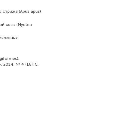
 стрижа (Apus apus)
ой совы (Nyctea
околиных
iformes),
 2014. № 4 (16). С.