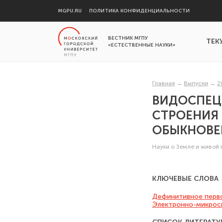
MGPU.RU
ПОЛИТИКА КОНФИДЕНЦИАЛЬНОСТИ
ВЕСТНИК МГПУ
ТЕК
«ЕСТЕСТВЕННЫЕ НАУКИ»
Главная
→
Выпуски
→
2
ВИДОСПЕЦ
СТРОЕНИЯ
ОБЫКНОВЕН
Науки о Земле и живой
КЛЮЧЕВЫЕ СЛОВА
Дефинитивное перв
Электронно-микрос