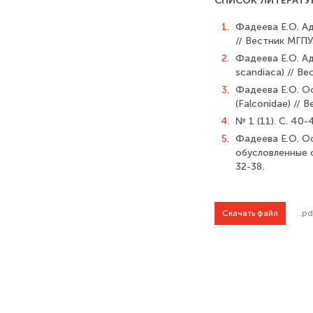
СПИСОК ЛИТЕРАТУ
1.
Фадеева Е.О. А
// Вестник МГПУ
2.
Фадеева Е.О. А
scandiaca) // Ве
3.
Фадеева Е.О. О
(Falconidae) //
4.
№ 1 (11). С. 40-
5.
Фадеева Е.О. Ос
обусловленные с
32-38.
Скачать файл
.pd