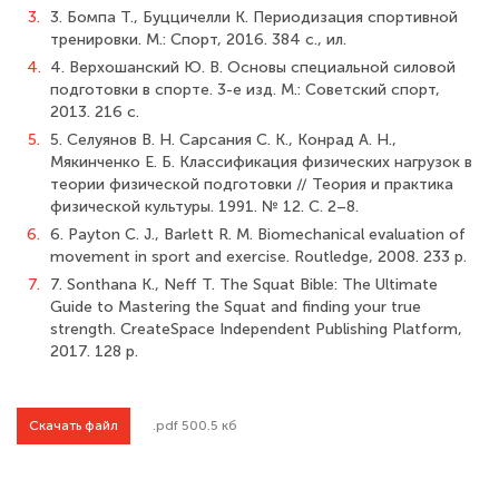
3.
3. Бомпа Т., Буццичелли К. Периодизация спортивной
тренировки. М.: Спорт, 2016. 384 с., ил.
4.
4. Верхошанский Ю. В. Основы специальной силовой
подготовки в спорте. 3-е изд. М.: Советский спорт,
2013. 216 с.
5.
5. Селуянов В. Н. Сарсания С. К., Конрад А. Н.,
Мякинченко Е. Б. Классификация физических нагрузок в
теории физической подготовки // Теория и практика
физической культуры. 1991. № 12. С. 2–8.
6.
6. Payton C. J., Barlett R. M. Biomechanical evaluation of
movement in sport and exercise. Routledge, 2008. 233 p.
7.
7. Sonthana K., Neff T. The Squat Bible: The Ultimate
Guide to Mastering the Squat and finding your true
strength. CreateSpace Independent Publishing Platform,
2017. 128 p.
Скачать файл
.pdf 500.5 кб