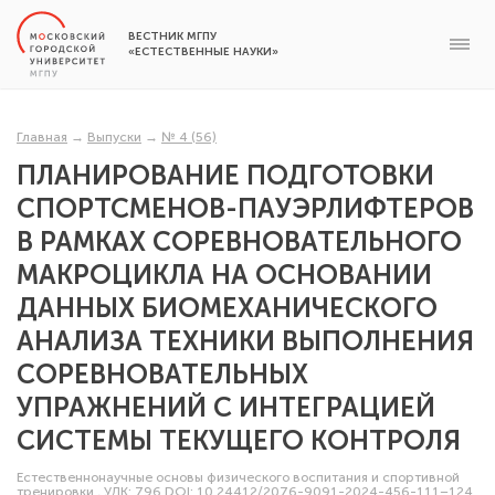
ВЕСТНИК МГПУ
«ЕСТЕСТВЕННЫЕ НАУКИ»
Главная
→
Выпуски
→
№ 4 (56)
ПЛАНИРОВАНИЕ ПОДГОТОВКИ
СПОРТСМЕНОВ-ПАУЭРЛИФТЕРОВ
В РАМКАХ СОРЕВНОВАТЕЛЬНОГО
МАКРОЦИКЛА НА ОСНОВАНИИ
ДАННЫХ БИОМЕХАНИЧЕСКОГО
АНАЛИЗА ТЕХНИКИ ВЫПОЛНЕНИЯ
СОРЕВНОВАТЕЛЬНЫХ
УПРАЖНЕНИЙ С ИНТЕГРАЦИЕЙ
СИСТЕМЫ ТЕКУЩЕГО КОНТРОЛЯ
Естественнонаучные основы физического воспитания и спортивной
тренировки
,
УДК: 796
DOI: 10.24412/2076-9091-2024-456-111–124