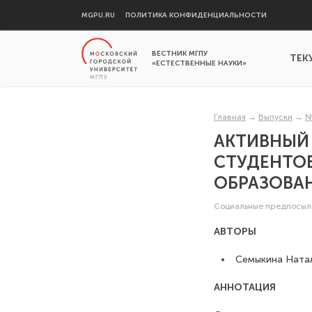
MGPU.RU
ПОЛИТИКА КОНФИДЕНЦИАЛЬНОСТИ
ВЕСТНИК МГПУ
ТЕК
«ЕСТЕСТВЕННЫЕ НАУКИ»
Главная
→
Выпуски
→
№
АКТИВНЫЙ 
СТУДЕНТО
ОБРАЗОВАН
Социальные предпосыл
АВТОРЫ
Семыкина Натал
АННОТАЦИЯ