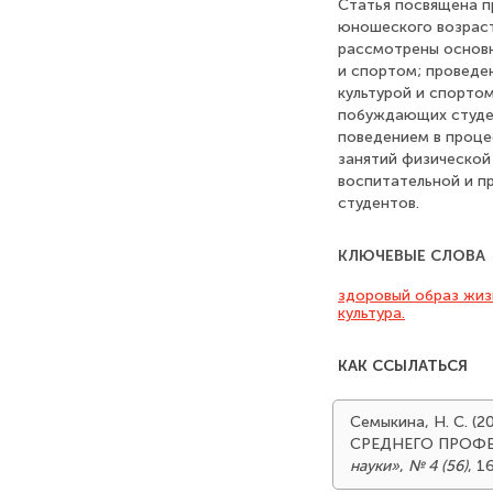
Статья посвящена п
юношеского возраст
рассмотрены основн
и спортом; проведе
культурой и спорто
побуждающих студен
поведением в проце
занятий физической
воспитательной и п
студентов.
КЛЮЧЕВЫЕ СЛОВА
здоровый образ жиз
культура.
КАК ССЫЛАТЬСЯ
Семыкина, Н. С.
СРЕДНЕГО ПРОФ
науки»
,
№ 4 (56)
, 1