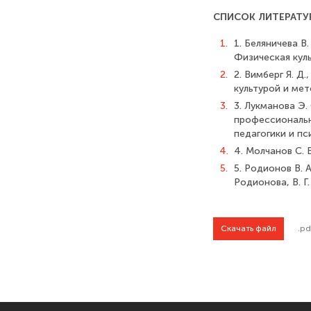
СПИСОК ЛИТЕРАТУ
1.
1. Беляничева В
Физическая куль
2.
2. Вимберг Я. Д
культурой и мет
3.
3. Лукманова Э
профессиональн
педагогики и пси
4.
4. Молчанов С. 
5.
5. Родионов В. А
Родионова, В. Г.
Скачать файл
.pd