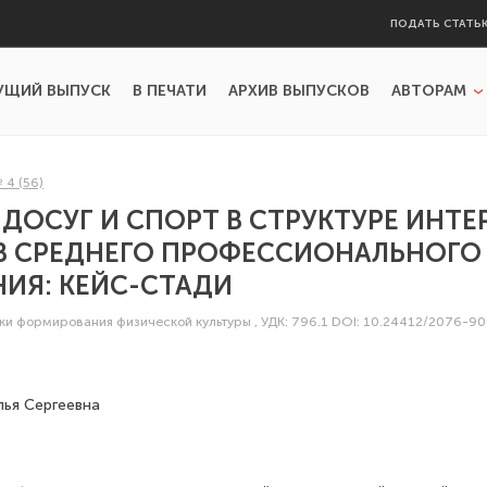
ПОДАТЬ СТАТЬ
УЩИЙ ВЫПУСК
В ПЕЧАТИ
АРХИВ ВЫПУСКОВ
АВТОРАМ
 4 (56)
ДОСУГ И СПОРТ В СТРУКТУРЕ ИНТЕ
В СРЕДНЕГО ПРОФЕССИОНАЛЬНОГО
ИЯ: КЕЙС-СТАДИ
ки формирования физической культуры
,
УДК: 796.1
DOI: 10.24412/2076-9
ья Сергеевна