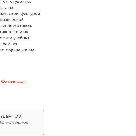
ртом студентов
 статье
зической культурой
 физической
шения мотивов,
тивности и их
оении учебных
в рамках
го образа жизни
,
Физическая
СТУДЕНТОВ
Естественные