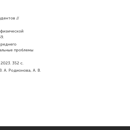
удентов //
м физической
59.
среднего
уальные проблемы
2023. 352 с.
. А. Родионова, А. В.