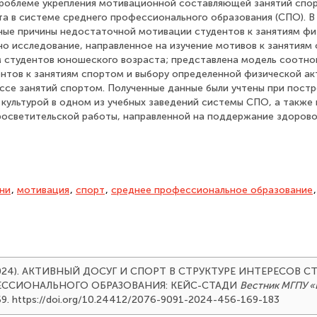
роблеме укрепления мотивационной составляющей занятий спо
а в системе среднего профессионального образования (СПО). В
ые причины недостаточной мотивации студентов к занятиям фи
но исследование, направленное на изучение мотивов к занятиям
м студентов юношеского возраста; представлена модель соотно
тов к занятиям спортом и выбору определенной физической ак
ссе занятий спортом. Полученные данные были учтены при постр
 культурой в одном из учебных заведений системы СПО, а также 
росветительской работы, направленной на поддержание здорово
ни
,
мотивация
,
спорт
,
среднее профессиональное образование
 (2024). АКТИВНЫЙ ДОСУГ И СПОРТ В СТРУКТУРЕ ИНТЕРЕСОВ 
ЕССИОНАЛЬНОГО ОБРАЗОВАНИЯ: КЕЙС-СТАДИ
Вестник МГПУ «
69. https://doi.org/10.24412/2076-9091-2024-456-169-183