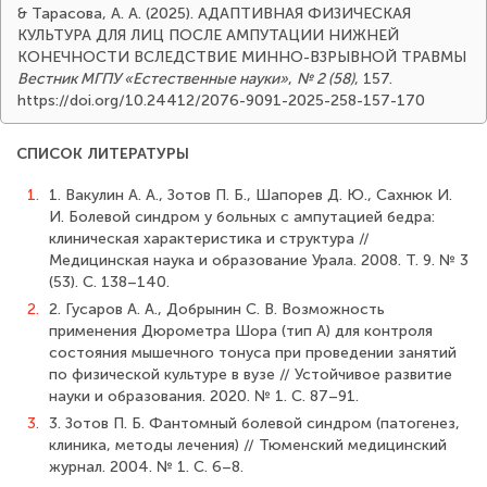
& Тарасова, А. А. (2025). АДАПТИВНАЯ ФИЗИЧЕСКАЯ
КУЛЬТУРА ДЛЯ ЛИЦ ПОСЛЕ АМПУТАЦИИ НИЖНЕЙ
КОНЕЧНОСТИ ВСЛЕДСТВИЕ МИННО-ВЗРЫВНОЙ ТРАВМЫ
Вестник МГПУ «Естественные науки»
,
№ 2 (58)
, 157.
https://doi.org/10.24412/2076-9091-2025-258-157-170
СПИСОК ЛИТЕРАТУРЫ
1.
1. Вакулин А. А., Зотов П. Б., Шапорев Д. Ю., Сахнюк И.
И. Болевой синдром у больных с ампутацией бедра:
клиническая характеристика и структура //
Медицинская наука и образование Урала. 2008. Т. 9. № 3
(53). С. 138–140.
2.
2. Гусаров А. А., Добрынин С. В. Возможность
применения Дюрометра Шора (тип А) для контроля
состояния мышечного тонуса при проведении занятий
по физической культуре в вузе // Устойчивое развитие
науки и образования. 2020. № 1. С. 87–91.
3.
3. Зотов П. Б. Фантомный болевой синдром (патогенез,
клиника, методы лечения) // Тюменский медицинский
журнал. 2004. № 1. С. 6–8.