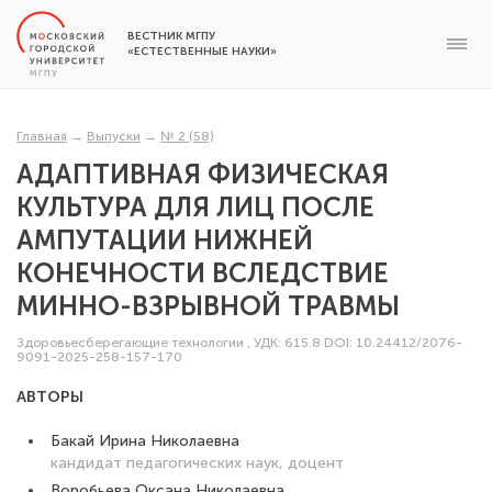
ВЕСТНИК МГПУ
«ЕСТЕСТВЕННЫЕ НАУКИ»
Главная
→
Выпуски
→
№ 2 (58)
АДАПТИВНАЯ ФИЗИЧЕСКАЯ
КУЛЬТУРА ДЛЯ ЛИЦ ПОСЛЕ
АМПУТАЦИИ НИЖНЕЙ
КОНЕЧНОСТИ ВСЛЕДСТВИЕ
МИННО-ВЗРЫВНОЙ ТРАВМЫ
Здоровьесберегающие технологии
,
УДК: 615.8
DOI: 10.24412/2076-
9091-2025-258-157-170
АВТОРЫ
Бакай Ирина Николаевна
кандидат педагогических наук, доцент
Воробьева Оксана Николаевна