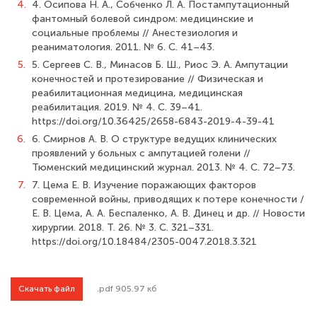
4.
4. Осипова Н. А., Собченко Л. А. Постампутационный
фантомный болевой синдром: медицинские и
социальные проблемы // Анестезиология и
реаниматология. 2011. № 6. С. 41–43.
5.
5. Сергеев С. В., Минасов Б. Ш., Риос Э. А. Ампутации
конечностей и протезирование // Физическая и
реабилитационная медицина, медицинская
реабилитация. 2019. № 4. С. 39–41.
https://doi.org/10.36425/2658-6843-2019-4-39-41
6.
6. Смирнов А. В. О структуре ведущих клинических
проявлений у больных с ампутацией голени //
Тюменский медицинский журнал. 2013. № 4. С. 72–73.
7.
7. Цема Е. В. Изучение поражающих факторов
современной войны, приводящих к потере конечности /
Е. В. Цема, А. А. Беспаленко, А. В. Динец и др. // Новости
хирургии. 2018. Т. 26. № 3. С. 321–331.
https://doi.org/10.18484/2305-0047.2018.3.321
Скачать файл
.pdf 905.97 кб