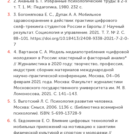
2.
2. Ананьев Б. Г. Избранные психологические труды: в 2-х
т. Т. 1. М.: Педагогика, 1980. 232 с.
3.
3. Богомягкова Е. С., Дупак А. А. Мобильное
здравоохранение в действии: практики цифрового
селф-трекинга студентов России и Европы // Научный
результат. Социология и управление. 2021. Т. 7, № 2. С.
88–101. https://doi.org/10.18413/2408-9338-2021-7-2-0-
7
4.
4. Вартанов С. А. Модель медиапотребления «цифровой
молодежи» в России: кластерный и факторный анализ*
// Журналистика в 2020 году: творчество, профессия,
индустрия: сборник материалов международной
научно-практической конференции, Москва, 04–06
февраля 2021 года. Москва: Факультет журналистики
Московского государственного университета им. М. В.
Ломоносова, 2021. С. 141–143.
5.
5. Выготский Л. С. Психология развития человека.
Москва: Смысл, 2006. 1136 c. (Библиотека всемирной
психологии). ISBN: 5-699-13728-9
6.
6. Евдокимов Е. О. Влияние цифровых технологий и
мобильных приложений на мотивацию к занятиям
физической культурой и спортом у молодежи //