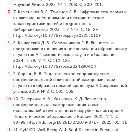
Научный Лидер. 2025. № 4 (205). С. 200–201.
7.
7. Каменская В. Г., Томанов Л. В. Цифровые технологии и
их влияние на социальные и психологические
характеристики детей и подростков //
Киберпсихология. 2023. Т. 7. № 2. С. 15–29.
https://doi.org/10.17759/exppsy.2022150109
8.
8. Каширский Д. В., Сабельникова Е. В. Личностные
предпосылки отношения к цифровизации образования у
студентов // Психологическая наука и образование.
2024. Т. 29, № 4. С. 112–125.
https://doi.org/10.17759/pse.2024290404
9.
9. Лоренц В. В. Педагогическое сопровождение
профессиональной и личностной самореализации
студента в образовательной среде вуза // Современный
ученый. 2019. № 2. С. 101–105.
10.
10. Печеркина А. А., Катькало, К. Д. Личностно-
профессиональная самореализация: анализ
исследований отечественных и зарубежных авторов //
Педагогическое образование в России. 2021. № 1. С.
88–95. https://doi.org/10.26170/2079-8717_2021_01_11
11.
11. Ryff CD. Well-Being With Soul: Science in Pursuit of