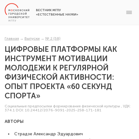
ВЕСТНИК МГПУ
«ЕСТЕСТВЕННЫЕ НАУКИ»
Главная
→
Выпуски
→
№ 2 (58)
ЦИФРОВЫЕ ПЛАТФОРМЫ КАК
ИНСТРУМЕНТ МОТИВАЦИИ
МОЛОДЕЖИ К РЕГУЛЯРНОЙ
ФИЗИЧЕСКОЙ АКТИВНОСТИ:
ОПЫТ ПРОЕКТА «60 СЕКУНД
СПОРТА»
Социальные предпосылки формирования физической культуры
,
УДК:
374.1
DOI: 10.24412/2076-9091-2025-258-171-181
АВТОРЫ
Страдзе Александр Эдуардович