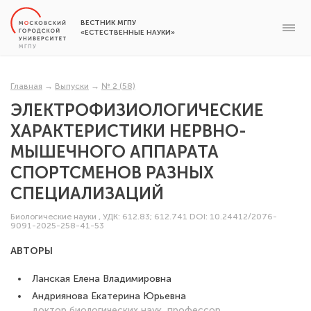
ВЕСТНИК МГПУ
«ЕСТЕСТВЕННЫЕ НАУКИ»
Главная
→
Выпуски
→
№ 2 (58)
ЭЛЕКТРОФИЗИОЛОГИЧЕСКИЕ
ХАРАКТЕРИСТИКИ НЕРВНО-
МЫШЕЧНОГО АППАРАТА
СПОРТСМЕНОВ РАЗНЫХ
СПЕЦИАЛИЗАЦИЙ
Биологические науки
,
УДК: 612.83; 612.741
DOI: 10.24412/2076-
9091-2025-258-41-53
АВТОРЫ
Ланская Елена Владимировна
Андриянова Екатерина Юрьевна
доктор биологических наук, профессор