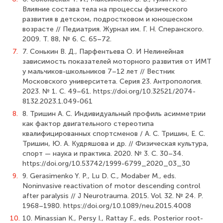
Влияние состава тела на процессы физического
развития в детском, подростковом и юношеском
возрасте // Педиатрия. Журнал им. Г. Н. Сперанского.
2009. Т. 88, № 6. С. 65–72.
7.
7. Сонькин В. Д., Парфентьева О. И Нелинейная
зависимость показателей моторного развития от ИМТ
у мальчиков-школьников 7–12 лет // Вестник
Московского университета. Серия 23. Антропология.
2023. № 1. С. 49–61. https://doi.org/10.32521/2074-
8132.2023.1.049-061
8.
8. Тришин А. С. Индивидуальный профиль асимметрии
как фактор двигательного стереотипа
квалифицированных спортсменов / А. С. Тришин, Е. С.
Тришин, Ю. А. Кудряшова и др. // Физическая культура,
спорт — наука и практика. 2020. № 3. С. 30–34.
https://doi.org/10.53742/1999-6799_2020_03_30
9.
9. Gerasimenko Y. P., Lu D. C., Modaber M., eds.
Noninvasive reactivation of motor descending control
after paralysis // J Neurotrauma. 2015. Vol. 32. № 24. Р.
1968–1980. https://doi.org/10.1089/neu.2015.4008
10.
10. Minassian K., Persy I., Rattay F., eds. Posterior root-