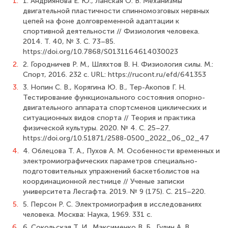
1.
1. Андриянова Е. Ю., Ланская О. В. Механизмы
двигательной пластичности спинномозговых нервных
цепей на фоне долговременной адаптации к
спортивной деятельности // Физиология человека.
2014. Т. 40, № 3. С. 73–85.
https://doi.org/10.7868/S0131164614030023
2.
2. Городничев Р. М., Шляхтов В. Н. Физиология силы. М.:
Спорт, 2016. 232 с. URL: https://rucont.ru/efd/641353
3.
3. Нопин С. В., Корягина Ю. В., Тер-Акопов Г. Н.
Тестирование функционального состояния опорно-
двигательного аппарата спортсменов циклических и
ситуационных видов спорта // Теория и практика
физической культуры. 2020. № 4. С. 25–27.
https://doi.org/10.51871/2588-0500_2022_06_02_47
4.
4. Облецова Т. А., Пухов А. М. Особенности временных и
электромиографических параметров специально-
подготовительных упражнений баскетболистов на
координационной лестнице // Ученые записки
университета Лесгафта. 2019. № 9 (175). С. 215–220.
5.
5. Персон Р. С. Электромиография в исследованиях
человека. Москва: Наука, 1969. 331 с.
6.
6. Сокольская Т. И., Максименко В. Б., Гулин А. В.