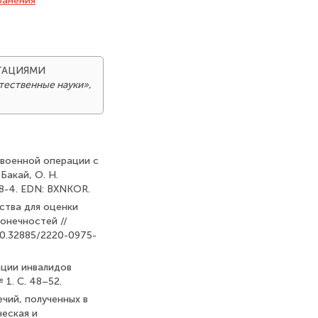
ранения
УТАЦИЯМИ
тественные науки»
,
 военной операции с
Бакай, О. Н.
468-4. EDN: BXNKOR.
ства для оценки
онечностей //
/10.32885/2220-0975-
тации инвалидов
 1. С. 48–52.
ечий, полученных в
ческая и