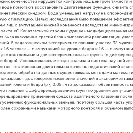
жних конечностей нарушается контроль над центром тяжести и
в воде помогают восстановить двигательные функции, снизить с
кинетический синдром. Вода уменьшает нагрузку на опорно-двиг
ную стимуляцию. Целью исследования было повышение эффектив
ем лиц с ампутацией нижней конечности вследствие минно-взры
роекта «С Кибатлетикой строим будущее» модифицированная м
ия была включена в третий блок комплексной реабилитации учас
ений. В педагогическом эксперименте приняли участие 32 мужчин
ых 16 человек — с ампутацией на уровне бедра и 16 — с ампутаци
две контрольные и две экспериментальные группы (с дифференц
и бедра). Использовались методы анализа и синтеза научной ли
нтов, тестирования двигательных качеств, педагогический экспе
людение, обработка данных осуществлялась методами математи
показывают достоверное изменение значений в экспериментальн
ацией голени и бедра (p ≤ 0,05), что доказывает объективност
го плавания с дифференцированием групп по уровням ампутаци
ренцирование применения средств адаптивного плавания после
 усеченных функциональных звеньев, поэтому большая часть уп
более сохранными навыками моторного контроля и объемом вып