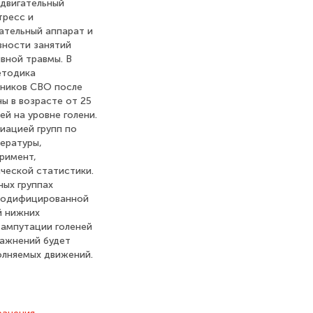
 двигательный
тресс и
ательный аппарат и
ности занятий
вной травмы. В
етодика
тников СВО после
ы в возрасте от 25
ей на уровне голени.
иацией групп по
тературы,
римент,
ческой статистики.
ых группах
ь модифицированной
й нижних
 ампутации голеней
ражнений будет
олняемых движений.