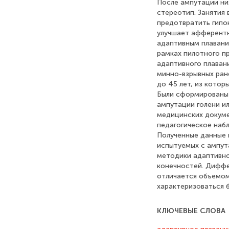
После ампутации ни
стереотип. Занятия 
предотвратить гипо
улучшает афферент
адаптивным плавани
рамках пилотного п
адаптивного плаван
минно-взрывных ран
до 45 лет, из котор
Были сформированы 
ампутации голени ил
медицинских докуме
педагогическое наб
Полученные данные 
испытуемых с ампут
методики адаптивно
конечностей. Диффе
отличается объемом
характеризоваться 
КЛЮЧЕВЫЕ СЛОВА