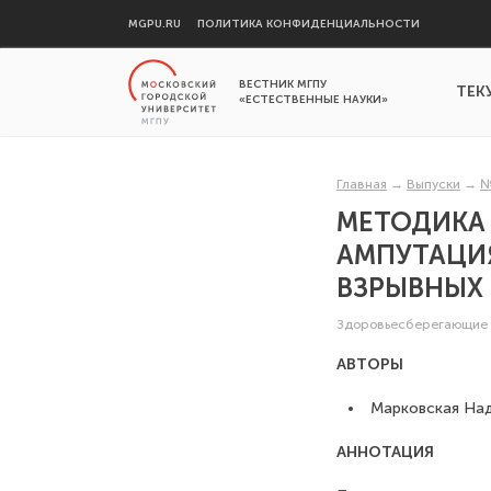
MGPU.RU
ПОЛИТИКА КОНФИДЕНЦИАЛЬНОСТИ
ВЕСТНИК МГПУ
ТЕК
«ЕСТЕСТВЕННЫЕ НАУКИ»
Главная
→
Выпуски
→
№
МЕТОДИКА 
АМПУТАЦИ
ВЗРЫВНЫХ
Здоровьесберегающие 
АВТОРЫ
Марковская Над
АННОТАЦИЯ