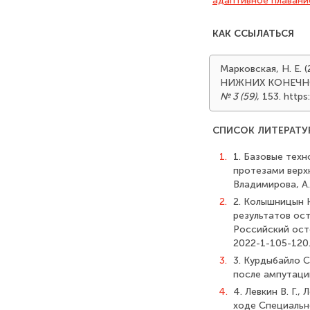
адаптивное плавани
КАК ССЫЛАТЬСЯ
Марковская, Н. 
НИЖНИХ КОНЕЧН
№ 3 (59)
, 153. htt
СПИСОК ЛИТЕРАТУ
1.
1. Базовые тех
протезами верхн
Владимирова, А.
2.
2. Колышницын 
результатов ос
Российский осте
2022-1-105-120
3.
3. Курдыбайло С
после ампутации
4.
4. Левкин В. Г.
ходе Специальн