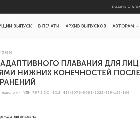
ПОДАТЬ СТАТЬ
УЩИЙ ВЫПУСК
В ПЕЧАТИ
АРХИВ ВЫПУСКОВ
АВТОРАМ
 3 (59)
АДАПТИВНОГО ПЛАВАНИЯ ДЛЯ ЛИЦ
ЯМИ НИЖНИХ КОНЕЧНОСТЕЙ ПОСЛЕ
 РАНЕНИЙ
технологии
,
УДК: 797.2
DOI: 10.24412/2076-9091-2025-359-153-166
ежда Евгеньевна