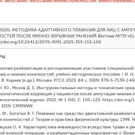
е
,
ампутации
,
ампутации нижних конечностей
,
минно-взрывные 
Е. (2025). МЕТОДИКА АДАПТИВНОГО ПЛАВАНИЯ ДЛЯ ЛИЦ С АМП
ОСТЕЙ ПОСЛЕ МИННО-ВЗРЫВНЫХ РАНЕНИЙ
Вестник МГПУ «Ес
ps://doi.org/10.24412/2076-9091-2025-359-153-166
РЫ
нологии реабилитации и ресоциализации участников специальной
их и нижних конечностей: учебно-методическое пособие / И. Н. 
 В. Корнев [и др.]. Москва: РГСУ, 2023. 84 с. ISBN: 978-5-7139-1
Н. Ю., Мохов Д. Е. Инструментальные методы и технические сред
теопатической коррекции у пациентов после ампутации нижних к
опатический журнал. 2022. № 1 (56). С. 105–120. https://doi.org
. EDN: CMRNNW.
. Ф., Богатых В. Г. Плавание как средство двигательной реабили
 конечностей // Теория и практика физической культуры. 1998. №
, Лецкая О. А. Характеристика инвалидности вследствие травм и ув
ой военной операции, и реабилитационные мероприятия // Физи