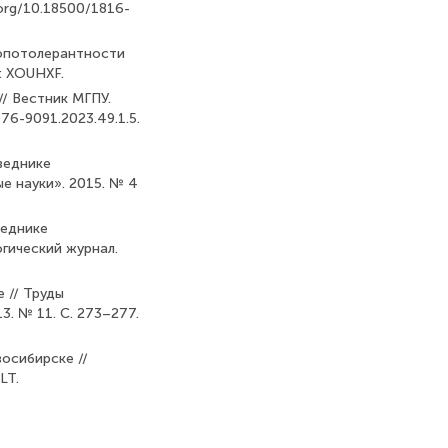
i.org/10.18500/1816-
ропотолерантности
N: XOUHXF.
// Вестник МГПУ.
076-9091.2023.49.1.5.
оведнике
е науки». 2015. № 4
веднике
гический журнал.
е // Труды
3. № 11. С. 273–277.
восибирске //
LT.