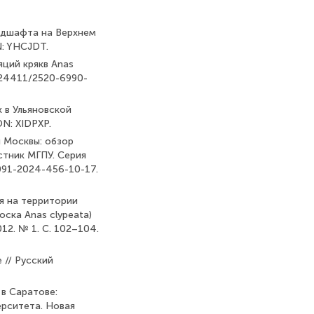
андшафта на Верхнем
N: YHCJDT.
яций крякв Anas
10.24411/2520-6990-
х в Ульяновской
DN: XIDPXP.
я Москвы: обзор
стник МГПУ. Серия
9091-2024-456-10-17.
ся на территории
оска Anas clypeata)
12. № 1. С. 102–104.
 // Русский
 в Саратове:
ерситета. Новая