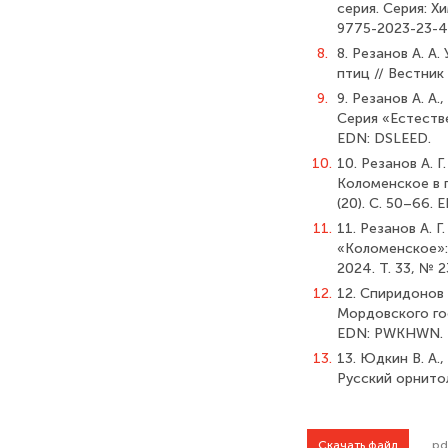
серия. Серия: Хи
9775-2023-23-4
8.
8. Резанов А. 
птиц // Вестник
9.
9. Резанов А. А
Серия «Естествен
EDN: DSLEED.
10.
10. Резанов А. 
Коломенское в п
(20). С. 50–66. 
11.
11. Резанов А. 
«Коломенское»:
2024. Т. 33, № 
12.
12. Спиридонов 
Мордовского гос
EDN: PWKHWN.
13.
13. Юдкин В. А.
Русский орнитол
Скачать файл
.pd