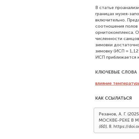
В статье проанализ
границах музея-запо
включительно. Пред
соотношения полов 
орнитокомплекса. О
численности самцов 
зимовки достаточно
зимовку (ИСП = 1,12
ИСП приближается к
КЛЮЧЕВЫЕ СЛОВА
влияние температур
КАК ССЫЛАТЬСЯ
Резанов, А. Г. 
МОСКВЕ-РЕКЕ В 
(60)
, 8. https://d