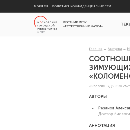
MGPU.RU
ПОЛИТИКА КОНФИДЕНЦИАЛЬНОСТИ
ВЕСТНИК МГПУ
ТЕК
«ЕСТЕСТВЕННЫЕ НАУКИ»
Главная
→
Выпуски
→
№
СООТНОШЕН
ЗИМУЮЩИХ 
«КОЛОМЕН
Экология
,
УДК: 598.252
АВТОРЫ
Резанов Алекса
Доктор биологи
АННОТАЦИЯ