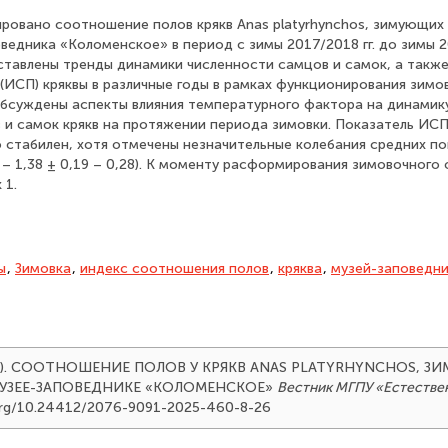
ировано соотношение полов крякв Anas platyrhynchos, зимующих 
ведника «Коломенское» в период с зимы 2017/2018 гг. до зимы 20
ставлены тренды динамики численности самцов и самок, а такж
(ИСП) кряквы в различные годы в рамках функционирования зимо
бсуждены аспекты влияния температурного фактора на динамик
и самок крякв на протяжении периода зимовки. Показатель ИСП 
 стабилен, хотя отмечены незначительные колебания средних по
 – 1,38 ± 0,19 – 0,28). К моменту расформирования зимовочног
 1.
ы
,
Зимовка
,
индекс соотношения полов
,
кряква
,
музей-заповедн
(2025). СООТНОШЕНИЕ ПОЛОВ У КРЯКВ ANAS PLATYRHYNCHOS, 
МУЗЕЕ-ЗАПОВЕДНИКЕ «КОЛОМЕНСКОЕ»
Вестник МГПУ «Естестве
oi.org/10.24412/2076-9091-2025-460-8-26