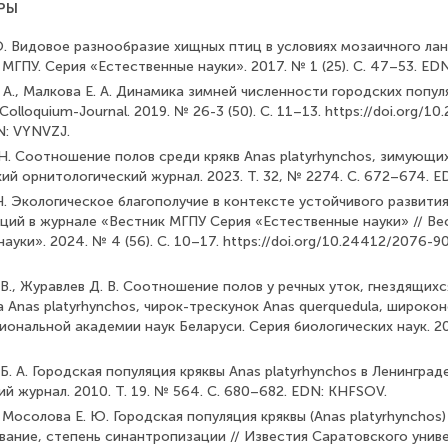
РЫ
 Ю. Видовое разнообразие хищных птиц в условиях мозаичного л
 МГПУ. Серия «Естественные науки». 2017. № 1 (25). С. 47–53. ED
 А., Малкова Е. А. Динамика зимней численности городских попул
 Colloquium-Journal. 2019. № 26-3 (50). С. 11–13. https://doi.org/
N: VYNVZJ.
 Н. Соотношение полов среди крякв Anas platyrhynchos, зимующи
кий орнитологический журнал. 2023. Т. 32, № 2274. С. 672–674. E
Н. Экологическое благополучие в контексте устойчивого развити
аций в журнале «Вестник МГПУ Серия «Естественные науки» // Ве
ауки». 2024. № 4 (56). С. 10–17. https://doi.org/10.24412/2076-
 В., Журавлев Д. В. Соотношение полов у речных уток, гнездящих
а Anas platyrhynchos, чирок-трескунок Anas querquedula, широкон
иональной академии наук Беларуси. Серия биологических наук. 20
Б. А. Городская популяция кряквы Anas platyrhynchos в Ленинграде
й журнал. 2010. Т. 19. № 564. С. 680–682. EDN: KHFSOV.
., Мосолова Е. Ю. Городская популяция кряквы (Anas platyrhynchos)
вание, степень синантропизации // Известия Саратовского унив