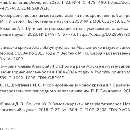
мия. Биология. Экология. 2023. Т. 23. № 4. С. 479–490. https://do
-479-490. EDN: SAKWZP.
А. Усовершенствованная методика оценки непосредственной ант
 МГПУ. Серия «Естественные науки». 2018. № 2 (30). С. 23–39. ED
., Резанов А. Г. Пути синантропизации птиц в условиях мегаполиса 
ные науки». 2023. № 1 (49). С. 57–73. https://doi.org/10.25688/2
Г. Зимовка кряквы Anas platyrhynchos на Москве-реке в музее-зап
ериод с 1984 по 2015 годы // Вестник МГПУ. Серия «Естественны
EDN: VHJAFR.
Г. Зимовка кряквы Anas platyrhynchos на реке Москве в музее-запо
 мониторинг численности в 1984-2024 годах // Русский орнитоло
2399. С. 1092–1096. EDN: QBEYSE.
С. Н., Долгачева И. С. Формирование зимовок кряквы в г. Саранск
ударственного природного заповедника им. П. Г. Смидовича. 201
, Юдкин Д. В., Бобков Ю. В. Зимовка кряквы Anas platyrhynchos Но
огический журнал. 2018. Т. 27. № 1604. С. 2107–2108. EDN: YVGA
f 6.37 Мб