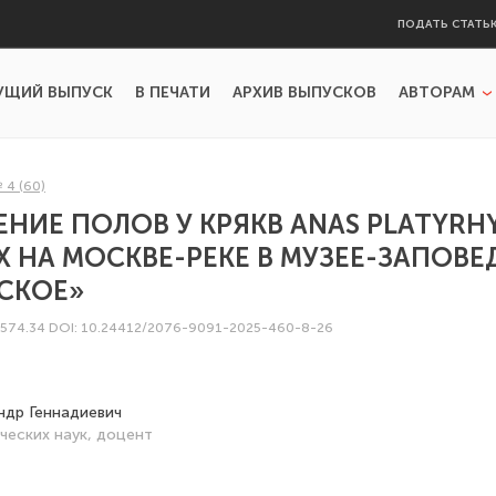
ПОДАТЬ СТАТЬ
УЩИЙ ВЫПУСК
В ПЕЧАТИ
АРХИВ ВЫПУСКОВ
АВТОРАМ
 4 (60)
ИЕ ПОЛОВ У КРЯКВ ANAS PLATYRH
НА МОСКВЕ-РЕКЕ В МУЗЕЕ-ЗАПОВЕ
СКОЕ»
:574.34
DOI: 10.24412/2076-9091-2025-460-8-26
ндр Геннадиевич
ческих наук, доцент