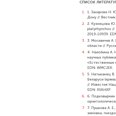
СПИСОК ЛИТЕРАТУ
1.
1. Захарова Н.
Дону // Вестник
2.
2. Кузнецова Ю.
platyrhynchos //
2019-10939. ED
3.
3. Москвичев А.
области // Русс
4.
4. Налобина А. 
научных публик
«Естественные н
EDN: WMCJEK.
5.
5. Натыканец В.
Беларуси (крякв
// Известия Нац
EDN: XVAHXP.
6.
6. Подковыркин 
орнитологически
7.
7. Пушкова А. Е
зимовка, гнездо