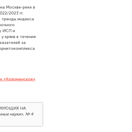
на Москве-реке в
22/2023 гг.
е тренды индекса
вочного
у ИСП и
у крякв в течение
казателей за
о орнитокомплекса
ик «Коломенское»
ЗИМУЮЩИХ НА
нные науки»
,
№ 4