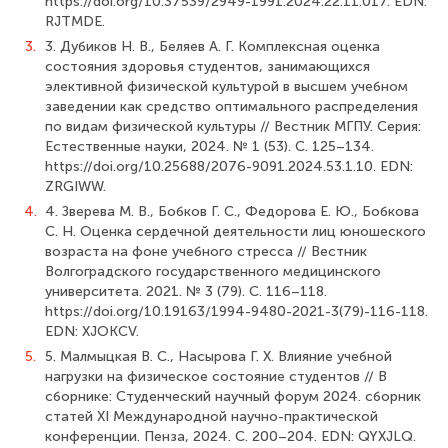
https://doi.org/10.37539/2949-1991.2024.22.11.017. EDN:
RJTMDE.
3.
3. Дубиков Н. В., Беляев А. Г. Комплексная оценка
состояния здоровья студентов, занимающихся
элективной физической культурой в высшем учебном
заведении как средство оптимального распределения
по видам физической культуры // Вестник МГПУ. Серия:
Естественные науки, 2024. № 1 (53). С. 125–134.
https://doi.org/10.25688/2076-9091.2024.53.1.10. EDN:
ZRGIWW.
4.
4. Зверева М. В., Бобков Г. С., Федорова Е. Ю., Бобкова
С. Н. Оценка сердечной деятельности лиц юношеского
возраста на фоне учебного стресса // Вестник
Волгоградского государственного медицинского
университета. 2021. № 3 (79). С. 116–118.
https://doi.org/10.19163/1994-9480-2021-3(79)-116-118.
EDN: XJOKCV.
5.
5. Малмыцкая В. С., Насырова Г. Х. Влияние учебной
нагрузки на физическое состояние студентов // В
сборнике: Студенческий научный форум 2024. сборник
статей XI Международной научно-практической
конференции. Пенза, 2024. С. 200–204. EDN: QYXJLQ.