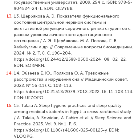
государственный университет, 2009. 254 с. ISBN: 978-5-
904524-24-1. EDN: QLVYBB.
13.
13. Щербакова А. Э. Показатели функционального
состояния центральной нервной системы и
вегетативной регуляции сердечного ритма студентов с
разным уровнем личностного адаптационного
потенциала / А. Э. Щербакова, М. А. Попова, Е. В.
Хабибуллин и др. // Современные вопросы биомедицины.
2024. № 2. Т. 8. С. 196–204.
https://doi.org/10.24412/2588-0500-2024_08_02_22.
EDN: EOKMRN.
14.
14. Эбзеева Е. Ю., Полякова О. А. Тревожные
расстройства и нарушения сна // Медицинский совет.
2022. № 16 (11). С. 108–113.
https://doi.org/10.21518/2079-701X-2022-16-11-108-113.
EDN: UEZOPO.
15.
15. Talaia A. Sleep hygiene practices and sleep quality
among medical students in Egypt: a cross-sectional study
/ A. Talaia, A. Sowidan, A. Fahim et al. // Sleep Science and
Practice. 2025. Vol. 9. № 1. P. 6.
https://doi.org/10.1186/s41606-025-00125-y. EDN:
VLOQPG.