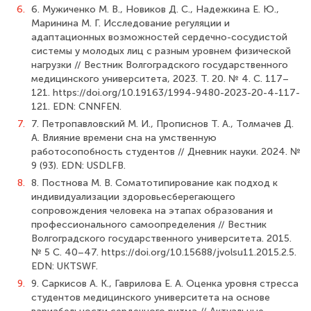
6.
6. Мужиченко М. В., Новиков Д. С., Надежкина Е. Ю.,
Маринина М. Г. Исследование регуляции и
адаптационных возможностей сердечно-сосудистой
системы у молодых лиц с разным уровнем физической
нагрузки // Вестник Волгоградского государственного
медицинского университета, 2023. Т. 20. № 4. С. 117–
121. https://doi.org/10.19163/1994-9480-2023-20-4-117-
121. EDN: CNNFEN.
7.
7. Петропавловский М. И., Прописнов Т. А., Толмачев Д.
А. Влияние времени сна на умственную
работосопобность студентов // Дневник науки. 2024. №
9 (93). EDN: USDLFB.
8.
8. Постнова М. В. Соматотипирование как подход к
индивидуализации здоровьесберегающего
сопровождения человека на этапах образования и
профессионального самоопределения // Вестник
Волгоградского государственного университета. 2015.
№ 5 С. 40–47. https://doi.org/10.15688/jvolsu11.2015.2.5.
EDN: UKTSWF.
9.
9. Саркисов А. К., Гаврилова Е. А. Оценка уровня стресса
студентов медицинского университета на основе