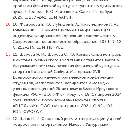
вариабельности сердечного ритма // Актуальные
проблемы физической культуры студентов медицинских
вузов / Под ред. Е. О. Явдошенко. Санкт-Петербург,
2025. С. 237–242. EDN: VAPSIF.
10.
10. Федорова Е. Ю., Лубышев Е. А., Красильников А. А.,
Голубничий С. П. Инновационные веб-решения для
индивидуализированной коррекции телосложения //
Современное педагогическое образование. 2024. № 12.
С. 212–216. EDN: NEHVBE.
11.
11. Шарова Н. И., Шарова О. Ю. Комплексный контроль
в системе физического воспитания студентов вузов //
Актуальные проблемы развития физической культуры и
спорта в Восточной Сибири: Материалы XVII
Всероссийской научно-практической конференции
студентов, магистрантов, аспирантов и молодых
ученых, посвященной 25-летнему юбилею Иркутского
филиала РУС «ГЦОЛИФК», Иркутск, 18–19 апреля 2024
года. Иркутск: Российский университет спорта
«ГЦОЛИФК», ООО «Мега-принт», 2024. С. 99–104.
EDN: CWQFWZ.
12.
12. Шлык Н. И. Сердечный ритм и тип регуляции у детей,
подростков и спортсменов. Ижевск: Удмуртский