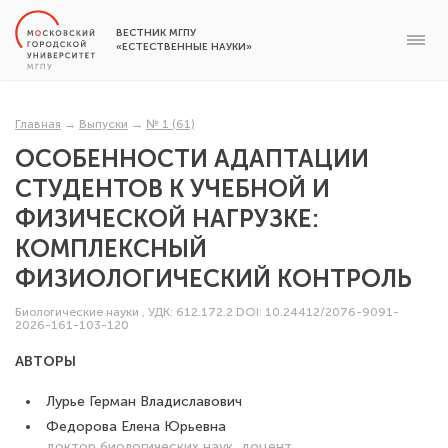
ВЕСТНИК МГПУ
«ЕСТЕСТВЕННЫЕ НАУКИ»
Главная
→
Выпуски
→
№ 1 (61)
ОСОБЕННОСТИ АДАПТАЦИИ
СТУДЕНТОВ К УЧЕБНОЙ И
ФИЗИЧЕСКОЙ НАГРУЗКЕ:
КОМПЛЕКСНЫЙ
ФИЗИОЛОГИЧЕСКИЙ КОНТРОЛЬ
Биологические науки
,
УДК: 612.172.2
DOI: 10.24412/2076-9091-
2026-161-103-120
АВТОРЫ
Лурье Герман Владиславович
Федорова Елена Юрьевна
доктор биологических наук, доцент