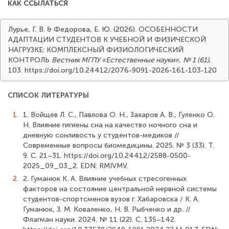
КАК ССЫЛАТЬСЯ
Лурье, Г. В. & Федорова, Е. Ю. (2026). ОСОБЕННОСТИ
АДАПТАЦИИ СТУДЕНТОВ К УЧЕБНОЙ И ФИЗИЧЕСКОЙ
НАГРУЗКЕ: КОМПЛЕКСНЫЙ ФИЗИОЛОГИЧЕСКИЙ
КОНТРОЛЬ
Вестник МГПУ «Естественные науки»
,
№ 1 (61)
,
103. https://doi.org/10.24412/2076-9091-2026-161-103-120
СПИСОК ЛИТЕРАТУРЫ
1.
1. Войщев Л. С., Павлова О. Н., Захаров А. В., Гуленко О.
Н. Влияние гигиены сна на качество ночного сна и
дневную сонливость у студентов-медиков //
Современные вопросы биомедицины. 2025. № 3 (33). Т.
9. С. 21–31. https://doi.org/10.24412/2588-0500-
2025_09_03_2. EDN: RMIVMV.
2.
2. Гуманюк К. А. Влияние учебных стресогенных
факторов на состояние центральной нервной системы
студентов-спортсменов вузов г. Хабаровска / К. А.
Гуманюк, З. М. Коваленко, Н. В. Рыбченко и др. //
Флагман науки. 2024. № 11 (22). С. 135–142.