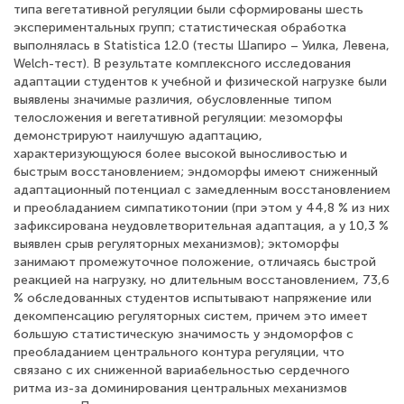
типа вегетативной регуляции были сформированы шесть
экспериментальных групп; статистическая обработка
выполнялась в Statistica 12.0 (тесты Шапиро – Уилка, Левена,
Welch-тест). В результате комплексного исследования
адаптации студентов к учебной и физической нагрузке были
выявлены значимые различия, обусловленные типом
телосложения и вегетативной регуляции: мезоморфы
демонстрируют наилучшую адаптацию,
характеризующуюся более высокой выносливостью и
быстрым восстановлением; эндоморфы имеют сниженный
адаптационный потенциал с замедленным восстановлением
и преобладанием симпатикотонии (при этом у 44,8 % из них
зафиксирована неудовлетворительная адаптация, а у 10,3 %
выявлен срыв регуляторных механизмов); эктоморфы
занимают промежуточное положение, отличаясь быстрой
реакцией на нагрузку, но длительным восстановлением, 73,6
% обследованных студентов испытывают напряжение или
декомпенсацию регуляторных систем, причем это имеет
большую статистическую значимость у эндоморфов с
преобладанием центрального контура регуляции, что
связано с их сниженной вариабельностью сердечного
ритма из-за доминирования центральных механизмов