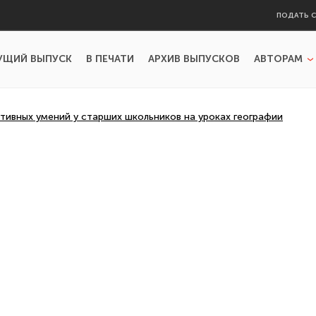
ПОДАТЬ 
УЩИЙ ВЫПУСК
В ПЕЧАТИ
АРХИВ ВЫПУСКОВ
АВТОРАМ
тивных умений у старших школьников на уроках географии