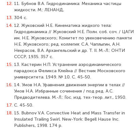
12.
11. Бубнов В.А. Гидродинамика: Механика частицы
жидкости. М.: ЛЕНАНД,
13.
304 с.
14.
12. Жуковский Н.Е. Кинематика жидкого тела:
Гидродинамика // Жуковский Н.Е. Полн. соб. соч. / ЦАГИ
им. Н.Е. Жуковского; Комитет по увековечению памяти
Н.Е. Жуковского; ред. коллегия: С.А. Чаплыгин, А.Н.
Некрасов, В.А. Архангельский и др. Т. II. М.-Л.: ОНТИ
СССР, 1935. 357 с.
15.
13. Кастерин Н.П. Устранение аэродинамического
парадокса Феликса Клейна // Вестник Московского
университета. 1949. № 10. C. 45-50.
16.
14. Умов Н.А. Уравнения движения энергии в телах //
Умов Н.А. Избранные сочинения / под ред. А.С.
Предводителева. М.-Л.: Гос. изд. тех-теор. лит., 1950.
17.
С. 45-50.
18.
15. Bubnov V.A. Convective Heat and Mass Transfer in
Insulated Trailing Swirl. New-York: Begell Hause Inc.
Publishers, 1998. 174 p.