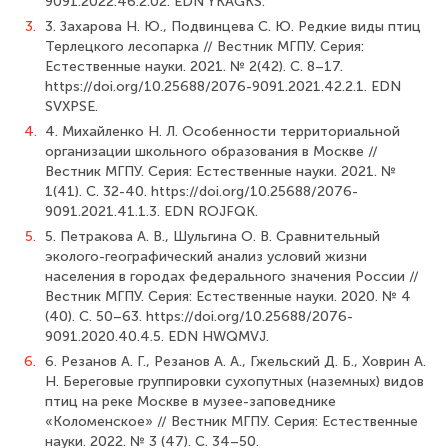
9091.2022.46.2.02. EDN YKAGKS.
3.
3. Захарова Н. Ю., Подвинцева С. Ю. Редкие виды птиц
Терлецкого лесопарка // Вестник МГПУ. Серия:
Естественные науки. 2021. № 2(42). С. 8–17.
https://doi.org/10.25688/2076-9091.2021.42.2.1. EDN
SVXPSE.
4.
4. Михайленко Н. Л. Особенности территориальной
организации школьного образования в Москве //
Вестник МГПУ. Серия: Естественные науки. 2021. №
1(41). С. 32-40. https://doi.org/10.25688/2076-
9091.2021.41.1.3. EDN ROJFQK.
5.
5. Петракова А. В., Шульгина О. В. Сравнительный
эколого-географический анализ условий жизни
населения в городах федерального значения России //
Вестник МГПУ. Серия: Естественные науки. 2020. № 4
(40). С. 50–63. https://doi.org/10.25688/2076-
9091.2020.40.4.5. EDN HWQMVJ.
6.
6. Резанов А. Г., Резанов А. А., Гжельский Д. Б., Ховрин А.
Н. Береговые группировки сухопутных (наземных) видов
птиц на реке Москве в музее-заповеднике
«Коломенское» // Вестник МГПУ. Серия: Естественные
науки. 2022. № 3 (47). С. 34–50.