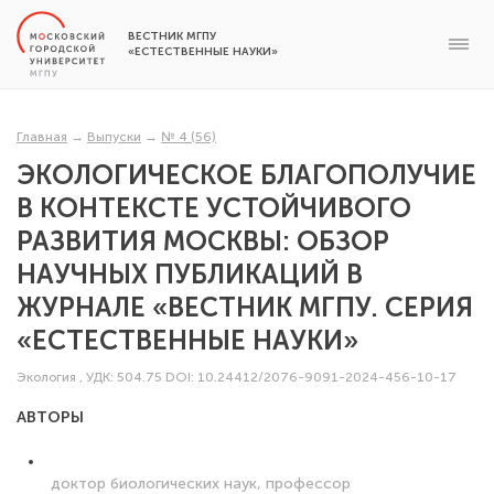
ВЕСТНИК МГПУ
«ЕСТЕСТВЕННЫЕ НАУКИ»
Главная
→
Выпуски
→
№ 4 (56)
ЭКОЛОГИЧЕСКОЕ БЛАГОПОЛУЧИЕ
В КОНТЕКСТЕ УСТОЙЧИВОГО
РАЗВИТИЯ МОСКВЫ: ОБЗОР
НАУЧНЫХ ПУБЛИКАЦИЙ В
ЖУРНАЛЕ «ВЕСТНИК МГПУ. СЕРИЯ
«ЕСТЕСТВЕННЫЕ НАУКИ»
Экология
,
УДК: 504.75
DOI: 10.24412/2076-9091-2024-456-10-17
АВТОРЫ
доктор биологических наук, профессор