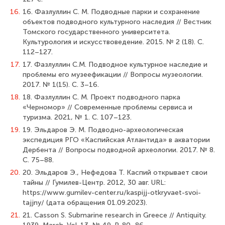
16.
16. Фазлуллин С. М. Подводные парки и сохранение
объектов подводного культурного наследия // Вестник
Томского государственного университета.
Культурология и искусствоведение. 2015. № 2 (18). С.
112–127.
17.
17. Фазлуллин С.М. Подводное культурное наследие и
проблемы его музеефикации // Вопросы музеологии.
2017. № 1(15). С. 3–16.
18.
18. Фазлуллин С. М. Проект подводного парка
«Черномор» // Современные проблемы сервиса и
туризма. 2021, № 1. С. 107–123.
19.
19. Эльдаров Э. М. Подводно-археологическая
экспедиция РГО «Каспийская Атлантида» в акватории
Дербента // Вопросы подводной археологии. 2017. № 8.
С. 75–88.
20.
20. Эльдаров Э., Нефедова Т. Каспий открывает свои
тайны // Гумилев-Центр. 2012, 30 авг. URL:
https://www.gumilev-center.ru/kaspijj-otkryvaet-svoi-
tajjny/ (дата обращения 01.09.2023).
21.
21. Casson S. Submarine research in Greece // Antiquity.