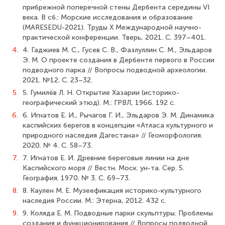
прибрежной поперечной стены Дербента середины VI
века. В сб.: Морские исследования и образование
(MARESEDU-2021). Труды X Международной научно-
практической конференции. Тверь, 2021. С. 397–401.
4.
4. Гаджиев М. С., Гусев С. В., Фазлуллин С. М., Эльдаров
Э. М. О проекте создания в Дербенте первого в России
подводного парка // Вопросы подводной археологии.
2021. №12. С. 23–32.
5.
5. Гумилёв Л. Н. Открытие Хазарии (историко-
географический этюд). М.: ГРВЛ, 1966. 192 с.
6.
6. Игнатов Е. И., Рычагов Г. И., Эльдаров Э. М. Динамика
каспийских берегов в концепции «Атласа культурного и
природного наследия Дагестана» // Геоморфология.
2020. № 4. С. 58–73.
7.
7. Игнатов Е. И. Древние береговые линии на дне
Каспийского моря // Вестн. Моск. ун-та. Сер. 5.
География. 1970. № 3. С. 69–73.
8.
8. Каулен М. Е. Музеефикация историко-культурного
наследия России. М.: Этерна, 2012. 432 с.
9.
9. Коляда Е. М. Подводные парки скульптуры. Проблемы
создания и функционирования // Вопросы подводной