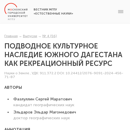
ВЕСТНИК МГПУ
«ЕСТЕСТВЕННЫЕ НАУКИ»
Главная
→
Выпуски
→
№ 4 (56)
ПОДВОДНОЕ КУЛЬТУРНОЕ
НАСЛЕДИЕ ЮЖНОГО ДАГЕСТАНА
КАК РЕКРЕАЦИОННЫЙ РЕСУРС
Науки о Земле
,
УДК: 911.372.2
DOI: 10.24412/2076-9091-2024-456-
71-87
АВТОРЫ
Фазлуллин Сергей Маратович
кандидат географических наук
Эльдаров Эльдар Магомедович
доктор географических наук
АННОТАЦИЯ