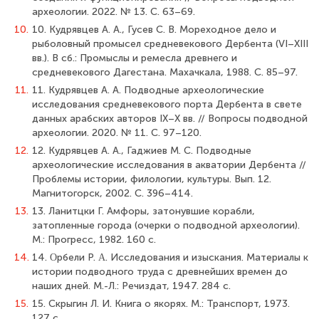
археологии. 2022. № 13. С. 63–69.
10.
10. Кудрявцев А. А., Гусев С. В. Мореходное дело и
рыболовный промысел средневекового Дербента (VI–XIII
вв.). В сб.: Промыслы и ремесла древнего и
средневекового Дагестана. Махачкала, 1988. С. 85–97.
11.
11. Кудрявцев А. А. Подводные археологические
исследования средневекового порта Дербента в свете
данных арабских авторов IX–X вв. // Вопросы подводной
археологии. 2020. № 11. С. 97–120.
12.
12. Кудрявцев А. А., Гаджиев М. С. Подводные
археологические исследования в акватории Дербента //
Проблемы истории, филологии, культуры. Вып. 12.
Магнитогорск, 2002. С. 396–414.
13.
13. Ланитцки Г. Амфоры, затонувшие корабли,
затопленные города (очерки о подводной археологии).
М.: Прогресс, 1982. 160 c.
14.
14. Οрбели P. Α. Исследования и изыскания. Материалы к
истории подводного труда с древнейших времен до
наших дней. М.-Л.: Речиздат, 1947. 284 с.
15.
15. Скрыгин Л. И. Книга о якорях. М.: Транспорт, 1973.
127 с.