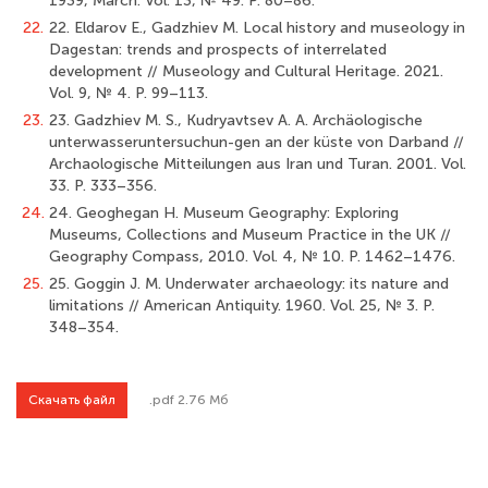
1939, March. Vol. 13, № 49. Р. 80–86.
22.
22. Eldarov E., Gadzhiev M. Local history and museology in
Dagestan: trends and prospects of interrelated
development // Museology and Cultural Heritage. 2021.
Vol. 9, № 4. Р. 99–113.
23.
23. Gadzhiev M. S., Kudryavtsev A. A. Archäologische
unterwasseruntersuchun-gen an der küste von Darband //
Archaologische Mitteilungen aus Iran und Turan. 2001. Vol.
33. Р. 333–356.
24.
24. Geoghegan H. Museum Geography: Exploring
Museums, Collections and Museum Practice in the UK //
Geography Compass, 2010. Vol. 4, № 10. Р. 1462–1476.
25.
25. Goggin J. M. Underwater archaeology: its nature and
limitations // American Antiquity. 1960. Vol. 25, № 3. Р.
348–354.
Скачать файл
.pdf 2.76 Мб