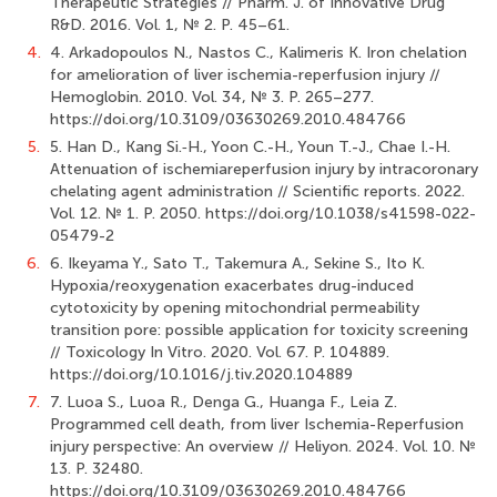
Therapeutic Strategies // Pharm. J. of Innovative Drug
R&D. 2016. Vol. 1, № 2. P. 45–61.
4.
4. Arkadopoulos N., Nastos C., Kalimeris K. Iron chelation
for amelioration of liver ischemia-reperfusion injury //
Hemoglobin. 2010. Vol. 34, № 3. P. 265–277.
https://doi.org/10.3109/03630269.2010.484766
5.
5. Han D., Kang Si.‑H., Yoon C.-H., Youn T.-J., Chae I.-H.
Attenuation of ischemiareperfusion injury by intracoronary
chelating agent administration // Scientific reports. 2022.
Vol. 12. № 1. P. 2050. https://doi.org/10.1038/s41598-022-
05479-2
6.
6. Ikeyama Y., Sato T., Takemura A., Sekine S., Ito K.
Hypoxia/reoxygenation exacerbates drug-induced
cytotoxicity by opening mitochondrial permeability
transition pore: possible application for toxicity screening
// Toxicology In Vitro. 2020. Vol. 67. P. 104889.
https://doi.org/10.1016/j.tiv.2020.104889
7.
7. Luoa S., Luoa R., Denga G., Huanga F., Leia Z.
Programmed cell death, from liver Ischemia-Reperfusion
injury perspective: An overview // Неliyon. 2024. Vol. 10. №
13. P. 32480.
https://doi.org/10.3109/03630269.2010.484766