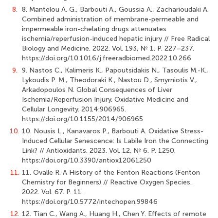
8.
8. Mantelou A. G., Barbouti A., Goussia A., Zacharioudaki A.
Combined administration of membrane-permeable and
impermeable iron-chelating drugs attenuates
ischemia/reperfusion-induced hepatic injury // Free Radical
Biology and Medicine. 2022. Vol. 193, № 1. P. 227–237.
https://doi.org/10.1016/j.freeradbiomed.2022.10.266
9.
9. Nastos C., Kalimeris K., Papoutsidakis N., Tasoulis M.-K.,
Lykoudis P. M., Theodoraki K., Nastou D., Smyrniotis V.,
Arkadopoulos N. Global Consequences of Liver
Ischemia/Reperfusion Injury. Oxidative Medicine and
Cellular Longevity. 2014:906965.
https://doi.org/10.1155/2014/906965
10.
10. Nousis L., Kanavaros P., Barbouti A. Oxidative Stress-
Induced Cellular Senescence: Is Labile Iron the Connecting
Link? // Antioxidants. 2023. Vol. 12, № 6. P. 1250.
https://doi.org/10.3390/antiox12061250
11.
11. Ovalle R. A History of the Fenton Reactions (Fenton
Chemistry for Beginners) // Reactive Oxygen Species.
2022. Vol. 67. P. 11.
https://doi.org/10.5772/intechopen.99846
12.
12. Tian C., Wang A., Huang H., Chen Y. Effects of remote