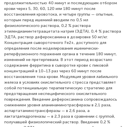
продолжительностью 40 минут и последующим отбором
крови через 5, 30, 60, 120 или 180 минут после
восстановления кровотока, и четыре группы — опытные,
которым перед ишемией вводили по 0,5 мл
физиологического раствора, 0,2 % раствора
этилендиаминтетраацетата натрия (ЭДТА), 0,4 % раствора
ЭДТА, раствор дефероксамина в дозировке 50 мг/кг.
Концентрация сывороточного Fe2+, доступного для
определения после моделирования ишемически-
реперфузионного поражения органа в течение 180 минут,
изменений не претерпевала. В этот период возрастало
содержание ферритина в сыворотке крови с пиковой
концентрацией в 10–13 раз через 60 минут после
восстановления тока крови. Модуляция уровня лабильного
железа в условиях окислительного стресса представляет
собой потенциальную терапевтическую стратегию для
предотвращения неспецифического окислительного
повреждения. Введение дефероксамина сопровождалось
снижением уровня аланинаминотрасферазы в 2,1 раза,
аспартатаминотрансферазы — в 2,6 раза, а
лактатдегидрогеназы — в 2,3 раза в сравнении с группой,
получавшей физиологический раствор. Введение 0,2 %