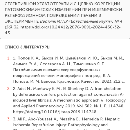
СЕЛЕКТИВНОЙ ХЕЛАТОТЕРАПИИ С ЦЕЛЬЮ КОРРЕКЦИИ
ПАТОБИОХИМИЧЕСКИХ ИЗМЕНЕНИЙ ПРИ ИШЕМИЧЕСКИ-
РЕПЕРФУЗИОННОМ ПОВРЕЖДЕНИИ ПЕЧЕНИ В
ЭКСПЕРИМЕНТЕ
Вестник МГПУ «Естественные науки»
,
№ 4
(56)
, 32. https://doi.org/10.24412/2076-9091-2024-456-32-
43
СПИСОК ЛИТЕРАТУРЫ
1.
1. Попов К. А., Быков И. М. Цымбалюк И. Ю., Быков М. И.,
Азимов Э. А., Столярова А. Н., Тимошенко Я. Е.
Патобиохимия ишемическиреперфузионных
повреждений печени: монография / под ред. К. А.
Попова, И. М. Быкова. Краснодар: Качество, 2023. 212 с.
2.
2. Adel N., Mantawy E. M., El-Sherbiny D. A. Iron chelation
by deferasirox confers protection against concanavalin A-
induced liver fibrosis: A mechanistic approach // Toxicology
and Applied Pharmacology. 2019. Vol. 382, № 1. P. 114748.
https://doi.org/10.1016/j.taap.2019.114748
3.
3. Ali F., Abo-Youssef A., Messiha B., Hemeida R. Hepatic
Ischemia Reperfusion Injury: Pathophysiology and