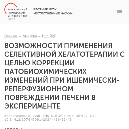
ВЕСТНИК МГПУ
«ЕСТЕСТВЕННЫЕ НАУКИ»
Главная
→
Выпуски
→
№ 4 (56)
ВОЗМОЖНОСТИ ПРИМЕНЕНИЯ
СЕЛЕКТИВНОЙ ХЕЛАТОТЕРАПИИ С
ЦЕЛЬЮ КОРРЕКЦИИ
ПАТОБИОХИМИЧЕСКИХ
ИЗМЕНЕНИЙ ПРИ ИШЕМИЧЕСКИ-
РЕПЕРФУЗИОННОМ
ПОВРЕЖДЕНИИ ПЕЧЕНИ В
ЭКСПЕРИМЕНТЕ
Биологические науки
,
УДК: 616.36-005.4-08:547
DOI:
10.24412/2076-9091-2024-456-32-43