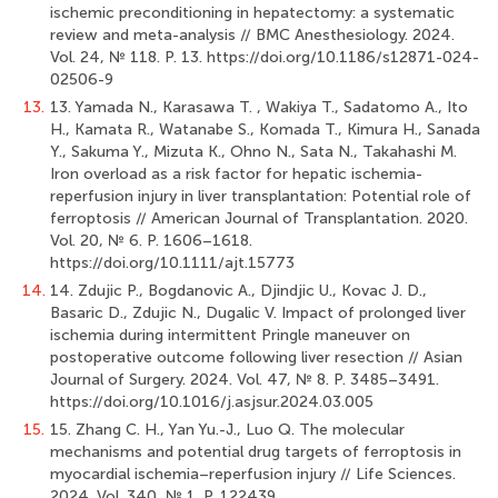
ischemic preconditioning in hepatectomy: a systematic
review and meta-analysis // BMC Anesthesiology. 2024.
Vol. 24, № 118. P. 13. https://doi.org/10.1186/s12871-024-
02506-9
13.
13. Yamadа N., Karasawa T. , Wakiya T., Sadatomo A., Ito
H., Kamata R., Watanabe S., Komada T., Kimura H., Sanada
Y., Sakuma Y., Mizuta K., Ohno N., Sata N., Takahashi M.
Iron overload as a risk factor for hepatic ischemia-
reperfusion injury in liver transplantation: Potential role of
ferroptosis // American Journal of Transplantation. 2020.
Vol. 20, № 6. P. 1606–1618.
https://doi.org/10.1111/ajt.15773
14.
14. Zdujic P., Bogdanovic A., Djindjic U., Kovac J. D.,
Basaric D., Zdujic N., Dugalic V. Impact of prolonged liver
ischemia during intermittent Pringle maneuver on
postoperative outcome following liver resection // Asian
Journal of Surgery. 2024. Vol. 47, № 8. P. 3485–3491.
https://doi.org/10.1016/j.asjsur.2024.03.005
15.
15. Zhang C. H., Yan Yu.-J., Luo Q. The molecular
mechanisms and potential drug targets of ferroptosis in
myocardial ischemia–reperfusion injury // Life Sciences.
2024. Vol. 340, № 1. P. 122439.