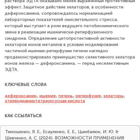
раствора ЭДТА оказывало менее выраженный протективный
эффект. Защитное действие хелаторов, в особенности
дефероксамина, сопровождалось нормализацией
лабораторных показателей окислительного стресса,
который выступает в роли ведущего патобиохимического
звена в реализации ишемически-реперфузионного
синдрома. Определение цитопротективной активности
хелаторов ионов металлов в условии моделирования
частичной ишемии-реперфузии печени наглядно
продемонстрировало преимущество селективного хелатора
ионов железа — дефероксамина, — перед неселективным
ЭДТА.
КЛЮЧЕВЫЕ СЛОВА
дефероксамин
,
ишемия
,
печень
,
реперфузия
,
хелаторы
,
этилендиаминтетрауксусная кислота
КАК ССЫЛАТЬСЯ
Тимошенко, Я. Е., Есауленко, Е. Е., Цымбалюк, И. Ю. &
Шевченко, А. С. (2024). ВОЗМОЖНОСТИ ПРИМЕНЕНИЯ