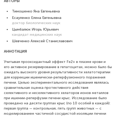
АВТОРЫ
Тимошенко Яна Евгеньевна
Есауленко Елена Евгеньевна
доктор биологических наук
Цымбалюк Игорь Юрьевич
кандидат медицинских наук
Шевченко Алексей Станиславович
АННОТАЦИЯ
Учитывая прооксидантный эффект Fe2+ в плазме крови и
его активное резервирование в гепатоцитах, можно было бы
ожидать высокого уровня результативности хелатотерапии
для коррекции ишемически-реперфузионного поражения
печени. Целью экспериментального исследования являлась
сравнительная оценка протективного действия
селективного и неселективного хелаторов ионов металлов
при ишемии-реперфузии печени крыс. Исследование было
проведено на десяти группах крыс (по 10 особей в каждой):
первая группа — контрольная, пять групп животных — с
моделированием частичной сосудистой изоляции печени