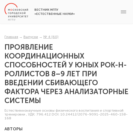
ВЕСТНИК МГПУ
«ЕСТЕСТВЕННЫЕ НАУКИ»
Главная
→
Выпуски
→
№ 4 (60)
ПРОЯВЛЕНИЕ
КООРДИНАЦИОННЫХ
СПОСОБНОСТЕЙ У ЮНЫХ РОК-Н-
РОЛЛИСТОВ 8–9 ЛЕТ ПРИ
ВВЕДЕНИИ СБИВАЮЩЕГО
ФАКТОРА ЧЕРЕЗ АНАЛИЗАТОРНЫЕ
СИСТЕМЫ
Естественнонаучные основы физического воспитания и спортивной
тренировки
,
УДК: 796.412
DOI: 10.24412/2076-9091-2025-460-158-
168
АВТОРЫ