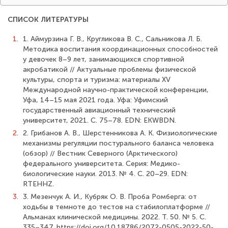
СПИСОК ЛИТЕРАТУРЫ
1.
1. Аймурзина Г. В., Кругликова В. С., Сальникова Л. Б.
Методика воспитания координационных способностей
у девочек 8–9 лет, занимающихся спортивной
акробатикой // Актуальные проблемы физической
культуры, спорта и туризма: материалы XV
Международной научно-практической конференции,
Уфа, 14–15 мая 2021 года. Уфа: Уфимский
государственный авиационный технический
университет, 2021. С. 75–78. EDN: EKWBDN.
2.
2. Грибанов А. В., Шерстенникова А. К. Физиологические
механизмы регуляции постурального баланса человека
(обзор) // Вестник Северного (Арктического)
федерального университета. Серия: Медико-
биологические науки. 2013. № 4. С. 20–29. EDN:
RTEHHZ.
3.
3. Мезенчук А. И., Кубряк О. В. Проба Ромберга: от
ходьбы в темноте до тестов на стабилоплатформе //
Альманах клинической медицины. 2022. Т. 50. № 5. С.
335–347. https://doi.org/10.18786/2072-0505-2022-50-