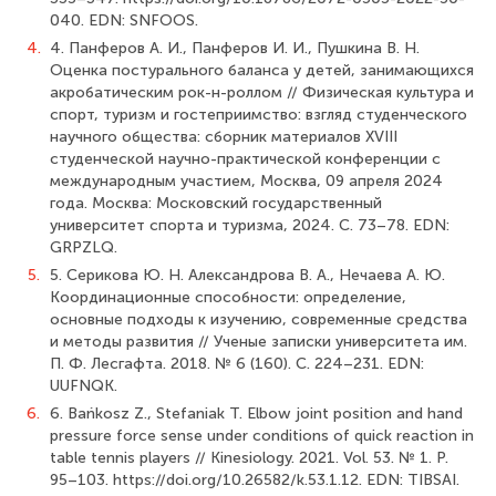
040. EDN: SNFOOS.
4.
4. Панферов А. И., Панферов И. И., Пушкина В. Н.
Оценка постурального баланса у детей, занимающихся
акробатическим рок-н-роллом // Физическая культура и
спорт, туризм и гостеприимство: взгляд студенческого
научного общества: сборник материалов XVIII
студенческой научно-практической конференции с
международным участием, Москва, 09 апреля 2024
года. Москва: Московский государственный
университет спорта и туризма, 2024. С. 73–78. EDN:
GRPZLQ.
5.
5. Серикова Ю. Н. Александрова В. А., Нечаева А. Ю.
Координационные способности: определение,
основные подходы к изучению, современные средства
и методы развития // Ученые записки университета им.
П. Ф. Лесгафта. 2018. № 6 (160). С. 224–231. EDN:
UUFNQK.
6.
6. Bańkosz Z., Stefaniak T. Elbow joint position and hand
pressure force sense under conditions of quick reaction in
table tennis players // Kinesiology. 2021. Vol. 53. № 1. P.
95–103. https://doi.org/10.26582/k.53.1.12. EDN: TIBSAI.