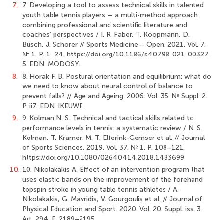
7.
7. Developing a tool to assess technical skills in talented
youth table tennis players — a multi-method approach
combining professional and scientific literature and
coaches’ perspectives / I. R. Faber, T. Koopmann, D.
Büsch, J. Schorer // Sports Medicine – Open. 2021. Vol. 7.
№ 1. P. 1–24. https://doi.org/10.1186/s40798-021-00327-
5. EDN: MODOSY.
8.
8. Horak F. B. Postural orientation and equilibrium: what do
we need to know about neural control of balance to
prevent falls? // Age and Ageing. 2006. Vol. 35. № Suppl. 2.
P. ii7. EDN: IKEUWF.
9.
9. Kolman N. S. Technical and tactical skills related to
performance levels in tennis: a systematic review / N. S.
Kolman, T. Kramer, M. T. Elferink-Gemser et al. // Journal
of Sports Sciences. 2019. Vol. 37. № 1. P. 108–121.
https://doi.org/10.1080/02640414.2018.1483699
10.
10. Nikolakakis A. Effect of an intervention program that
uses elastic bands on the improvement of the forehand
topspin stroke in young table tennis athletes / A.
Nikolakakis, G. Mavridis, V. Gourgoulis et al. // Journal of
Physical Education and Sport. 2020. Vol. 20. Suppl. iss. 3.
Art. 294. P. 2189–2195.