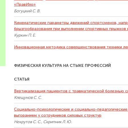
«ПравИло»
Богуцкий С. В.
Кинематические параметры движений спортсменов, напр
брызгообразования при выполнении спортивных прыжков 
Куркин П. Е.
Инновационная методика совершенствования техники ле
ФИЗИЧЕСКАЯ КУЛЬТУРА НА СТЫКЕ ПРОФЕССИЙ
СТАТЬЯ
Вертикализация пациентов с травматической болезнью с
Клещунов С. С.
Социально-психологические и социально-педагогически
выгоранием у сотрудников силовых структур
Некрутов С. С., Скрипник Л. Ю.