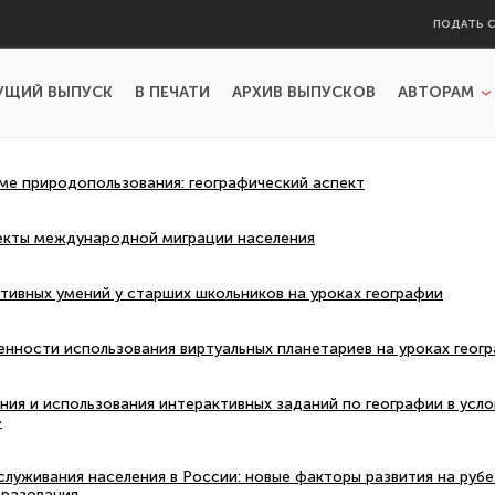
ПОДАТЬ 
УЩИЙ ВЫПУСК
В ПЕЧАТИ
АРХИВ ВЫПУСКОВ
АВТОРАМ
ме природопользования: географический аспект
екты международной миграции населения
тивных умений у старших школьников на уроках географии
нности использования виртуальных планетариев на уроках геог
ия и использования интерактивных заданий по географии в усл
»
луживания населения в России: новые факторы развития на рубеж
бразования