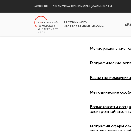
MGPU.RU
ПОЛИТИКА КОНФИДЕНЦИАЛЬНОСТИ
ВЕСТНИК МГПУ
ТЕК
«ЕСТЕСТВЕННЫЕ НАУКИ»
Мелиорация в систе
Географические асп
Развитие коммуника
Методические особе
Возможности создан
электронной школы
География сферы обс
примере системы о